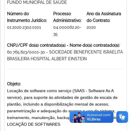
FUNDO MUNICIPAL DE SAÚDE
Número do
Processo
Ano da Assinatura
Instrumento Jurídico:
Administrativo:
do Contrato:
01.2020.2302.0101
04.000062.20-
2020
35
CNPJ/CPF do(a) contratado(a) - Nome do(a) contratado(a):
60.765.823/0001-30 - SOCIEDADE BENEFICENTE ISRAELITA
BRASILEIRA HOSPITAL ALBERT EINSTEIN
Objeto:
Locação de software como serviço (SAAS - Software As A
service), para suporte às atividades de gestão de escala de
plantão, incluindo a disponibilização mensal de acesso,
parametrização e adequação do acesso e uso do sistema,
treinamento, manutenção, backup e suporte técnico remoto.
LOCAÇÃO DE SOFTWARES