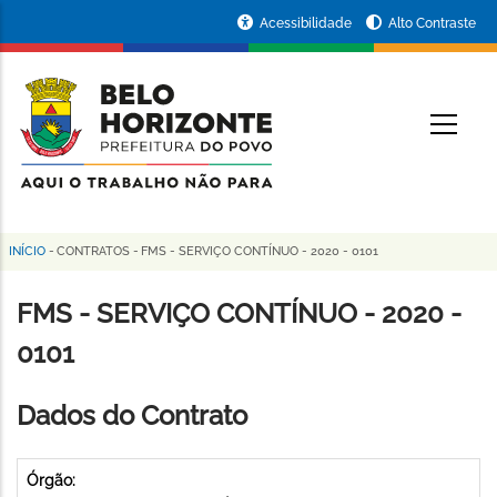
Pular
Portal
Acessibilidade
Alto Contraste
para
da
o
conteúdo
Prefeitura
O
principal
de
Belo
Horizonte
INÍCIO
-
CONTRATOS
-
FMS - SERVIÇO CONTÍNUO - 2020 - 0101
Trilha
de
FMS - SERVIÇO CONTÍNUO - 2020 -
navegação
0101
Dados do Contrato
Órgão: