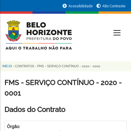
Pular
Portal
Acessibilidade
Alto Contraste
para
da
o
conteúdo
Prefeitura
O
principal
de
Belo
Horizonte
INÍCIO
-
CONTRATOS
-
FMS - SERVIÇO CONTÍNUO - 2020 - 0001
Trilha
de
FMS - SERVIÇO CONTÍNUO - 2020 -
navegação
0001
Dados do Contrato
Órgão: