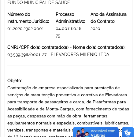
FUNDO MUNICIPAL DE SAÚDE
Número do
Processo
Ano da Assinatura
Instrumento Jurídico:
Administrativo:
do Contrato:
01.2020.2302.0001
04.001160.18-
2020
75
CNPJ/CPF do(a) contratado(a) - Nome do(a) contratado(a):
03.539.398/0001-27 - ELEVADORES MILENIO LTDA
Objeto:
Contratação de empresa especializada para prestação de
serviços de manutenção preventiva e corretiva de Elevadores
para transporte de passageiros e carga, de Plataformas para
Acessibilidade e de Monta-Cargas, com fornecimento de todas
as peças, despesas com mão de obra, ferramentas,
equipamentos normais e especiais, combustíveis, lubrificantes,
vernizes, transportes e materiais de limpeza, por um período
de 12 (doze) meses, conforme descrição constante no Anexo I