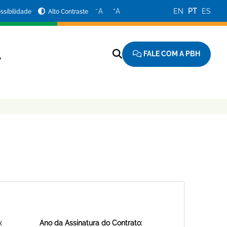
−
+
A
A
EN
PT
ES
ssibilidade
Alto Contraste
FALE COM A PBH
A
:
Ano da Assinatura do Contrato: