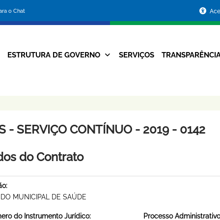
Portal
para o Chat
Ace
da
Prefeitura
ESTRUTURA DE GOVERNO
SERVIÇOS
TRANSPARÊNCI
Navegação
de
Principal
Belo
Horizonte
 - SERVIÇO CONTÍNUO - 2019 - 0142
os do Contrato
ão:
DO MUNICIPAL DE SAÚDE
ro do Instrumento Jurídico:
Processo Administrativo