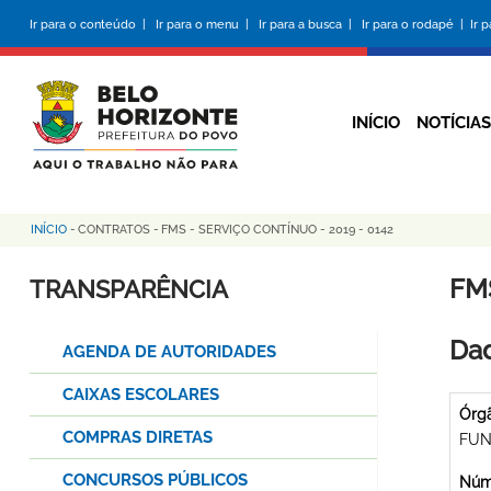
Pular
Ir para o conteúdo |
Ir para o menu |
Ir para a busca |
Ir para o rodapé |
Ir 
para
o
conteúdo
principal
INÍCIO
NOTÍCIAS
INÍCIO
-
CONTRATOS
-
FMS - SERVIÇO CONTÍNUO - 2019 - 0142
Trilha
de
FMS
TRANSPARÊNCIA
navegação
Dad
AGENDA DE AUTORIDADES
CAIXAS ESCOLARES
Órg
COMPRAS DIRETAS
FUN
CONCURSOS PÚBLICOS
Núme