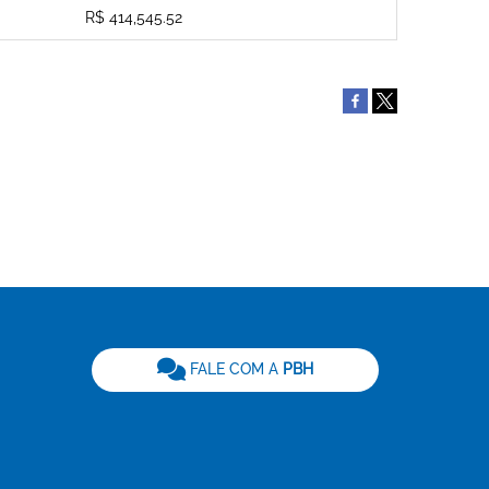
R$ 414,545.52
be
FALE COM A
PBH