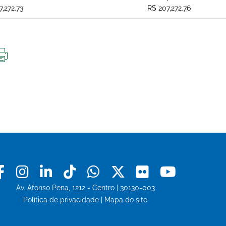
7,272.73
R$ 207,272.76
IMPRIMIR
ESTA
PÁGINA
Facebook
Instagram
Linkedin
Tiktok
Whatsapp
X
Flickr
Youtu
Av. Afonso Pena, 1212 - Centro | 30130-003
Política de privacidade
|
Mapa do site