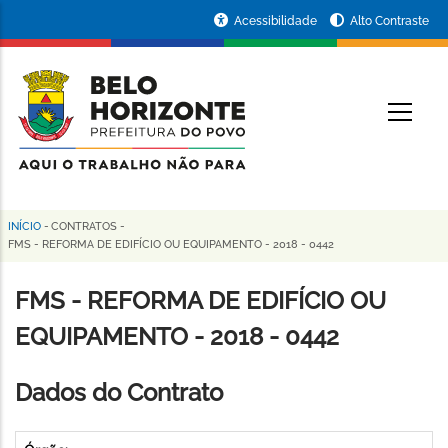
Pular
Portal
Acessibilidade
Alto Contraste
para
da
o
conteúdo
Prefeitura
O
principal
de
Belo
Horizonte
INÍCIO
-
CONTRATOS
-
Trilha
FMS - REFORMA DE EDIFÍCIO OU EQUIPAMENTO - 2018 - 0442
de
FMS - REFORMA DE EDIFÍCIO OU
navegação
EQUIPAMENTO - 2018 - 0442
Dados do Contrato