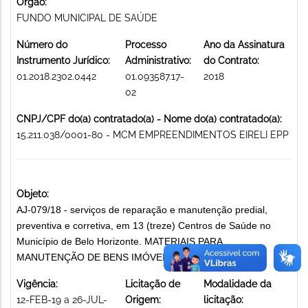
Órgão:
FUNDO MUNICIPAL DE SAÚDE
Número do
Processo
Ano da Assinatura
Instrumento Jurídico:
Administrativo:
do Contrato:
01.2018.2302.0442
01.093587.17-
2018
02
CNPJ/CPF do(a) contratado(a) - Nome do(a) contratado(a):
15.211.038/0001-80 - MCM EMPREENDIMENTOS EIRELI EPP
Objeto:
AJ-079/18 - serviços de reparação e manutenção predial,
preventiva e corretiva, em 13 (treze) Centros de Saúde no
Município de Belo Horizonte. MATERIAIS PARA
MANUTENÇÃO DE BENS IMÓVEIS PÚBLICOS
Vigência:
Licitação de
Modalidade da
12-FEB-19 a 26-JUL-
Origem:
licitação: