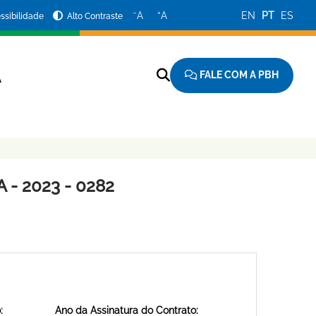
−
+
A
A
EN
PT
ES
ssibilidade
Alto Contraste
FALE COM A PBH
A
- 2023 - 0282
:
Ano da Assinatura do Contrato: