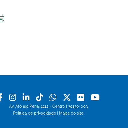
IMPRIMIR
ESTA
PÁGINA
Facebook
Instagram
Linkedin
Tiktok
Whatsapp
X
Flickr
Youtu
Av. Afonso Pena, 1212 - Centro | 30130-003
Política de privacidade
|
Mapa do site