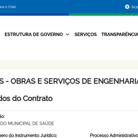
Portal
para o Chat
Ace
da
Prefeitura
ESTRUTURA DE GOVERNO
SERVIÇOS
TRANSPARÊNCI
Navegação
de
Principal
Belo
Horizonte
S - OBRAS E SERVIÇOS DE ENGENHARIA 
os do Contrato
ão:
DO MUNICIPAL DE SAÚDE
ro do Instrumento Jurídico:
Processo Administrativo