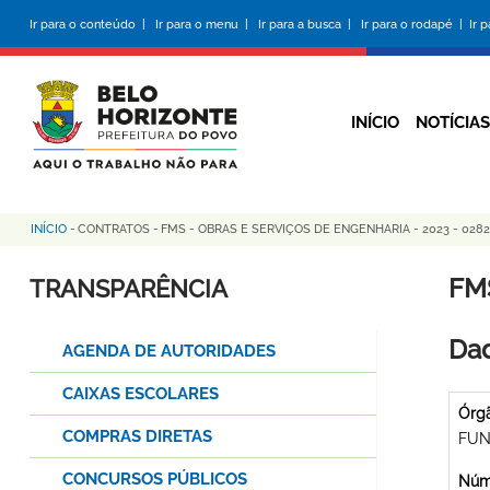
Pular
Ir para o conteúdo |
Ir para o menu |
Ir para a busca |
Ir para o rodapé |
Ir 
para
o
conteúdo
principal
INÍCIO
NOTÍCIAS
INÍCIO
-
CONTRATOS
-
FMS - OBRAS E SERVIÇOS DE ENGENHARIA - 2023 - 0282
Trilha
de
FM
TRANSPARÊNCIA
navegação
Dad
AGENDA DE AUTORIDADES
CAIXAS ESCOLARES
Órg
COMPRAS DIRETAS
FUN
CONCURSOS PÚBLICOS
Núme