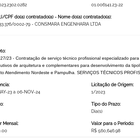
023.2302.0282
01.006141.23-22
/CPF do(a) contratado(a) - Nome do(a) contratado(a):
133.376/0002-79 - CONSMARA ENGENHARIA LTDA
to:
27/23 - Contratação de serviço técnico profissional especializado para
utivos de arquitetura e complementares para desenvolvimento da tipo
nto Atendimento Nordeste e Pampulha. SERVIÇOS TÉCNICOS PROFI
ncia:
Licitação de Origem:
MAY-23 a 06-NOV-24
1/2023
o:
Tipo do Prazo:
Dia(s)
r Mensal:
Valor para o Período:
0.00
R$ 560,646.98