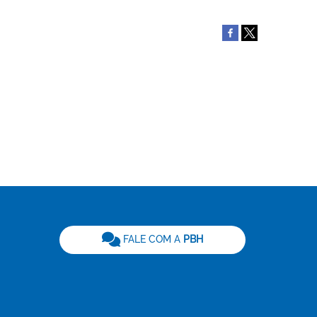
be
FALE COM A
PBH