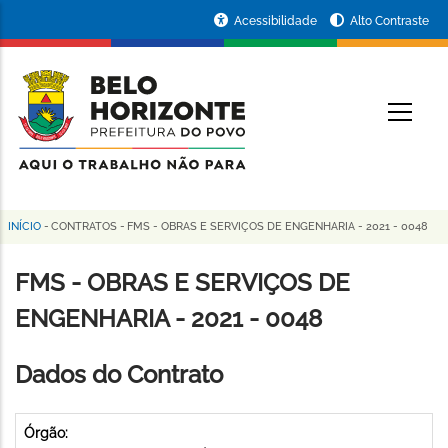
Pular
Portal
Acessibilidade
Alto Contraste
para
da
o
conteúdo
Prefeitura
O
principal
de
Belo
Horizonte
INÍCIO
-
CONTRATOS
-
FMS - OBRAS E SERVIÇOS DE ENGENHARIA - 2021 - 0048
Trilha
de
FMS - OBRAS E SERVIÇOS DE
navegação
ENGENHARIA - 2021 - 0048
Dados do Contrato
Órgão: