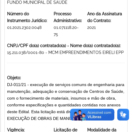
FUNDO MUNICIPAL DE SAÚDE
Número do
Processo
Ano da Assinatura
Instrumento Jurídico:
Administrativo:
do Contrato:
01.2021.2302.0048
01.071118.20-
2021
75
CNPJ/CPF do(a) contratado(a) - Nome do(a) contratado(a):
15.211.038/0001-80 - MCM EMPREENDIMENTOS EIRELI EPP
Objeto:
DJ-011/21 - execução de serviços comuns de engenharia para
manutenção, adequação e conservação de Centros de Saúde,
com o fornecimento de materiais, insumos e mão de obra,
conforme especificações e quantidades contidas nos anexos
deste Edital. Esta licitação está dividida em 06 (seis) lotes
EXECUÇÃO DE OBRAS DE MANUTENÇÃO
Vigência:
Licitação de
Modalidade da