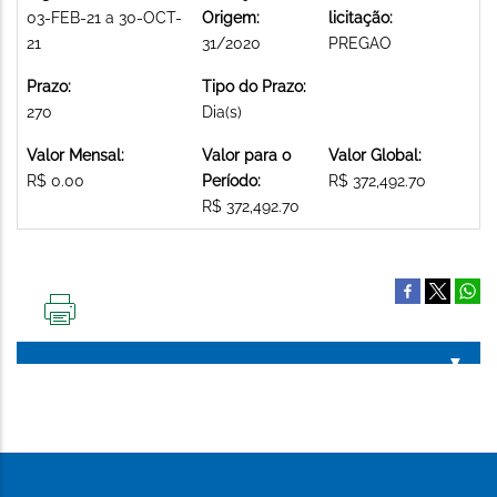
03-FEB-21 a 30-OCT-
Origem:
licitação:
21
31/2020
PREGAO
Prazo:
Tipo do Prazo:
270
Dia(s)
Valor Mensal:
Valor para o
Valor Global:
R$ 0.00
Período:
R$ 372,492.70
R$ 372,492.70
IMPRIMIR
ESTA
PÁGINA