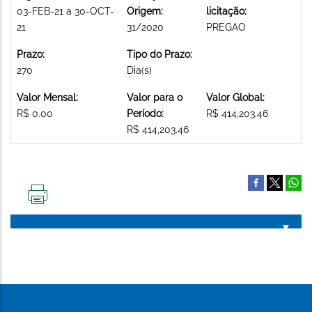
03-FEB-21 a 30-OCT-
Origem:
licitação:
21
31/2020
PREGAO
Prazo:
Tipo do Prazo:
270
Dia(s)
Valor Mensal:
Valor para o
Valor Global:
R$ 0.00
Período:
R$ 414,203.46
R$ 414,203.46
IMPRIMIR
ESTA
PÁGINA