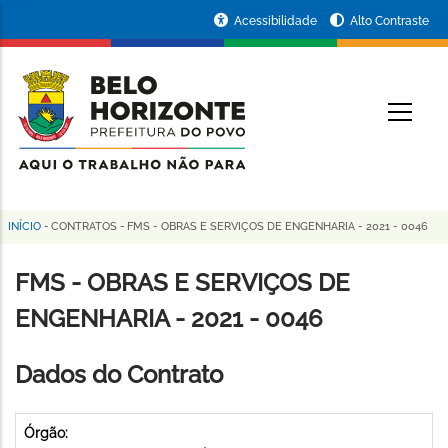
Pular
Portal
Acessibilidade
Alto Contraste
para
da
o
conteúdo
Prefeitura
O
principal
de
Belo
Horizonte
INÍCIO
-
CONTRATOS
-
FMS - OBRAS E SERVIÇOS DE ENGENHARIA - 2021 - 0046
Trilha
de
FMS - OBRAS E SERVIÇOS DE
navegação
ENGENHARIA - 2021 - 0046
Dados do Contrato
Órgão: