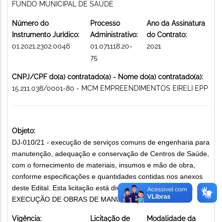
FUNDO MUNICIPAL DE SAÚDE
Número do
Processo
Ano da Assinatura
Instrumento Jurídico:
Administrativo:
do Contrato:
01.2021.2302.0046
01.071118.20-
2021
75
CNPJ/CPF do(a) contratado(a) - Nome do(a) contratado(a):
15.211.038/0001-80 - MCM EMPREENDIMENTOS EIRELI EPP
Objeto:
DJ-010/21 - execução de serviços comuns de engenharia para
manutenção, adequação e conservação de Centros de Saúde,
com o fornecimento de materiais, insumos e mão de obra,
conforme especificações e quantidades contidas nos anexos
deste Edital. Esta licitação está dividida em 06 (seis) lotes
EXECUÇÃO DE OBRAS DE MANUTENÇÃO
Vigência:
Licitação de
Modalidade da