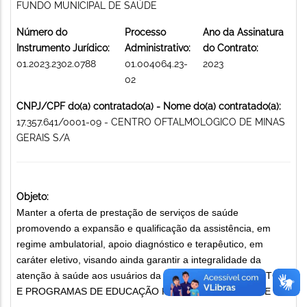
FUNDO MUNICIPAL DE SAÚDE
Número do
Processo
Ano da Assinatura
Instrumento Jurídico:
Administrativo:
do Contrato:
01.2023.2302.0788
01.004064.23-
2023
02
CNPJ/CPF do(a) contratado(a) - Nome do(a) contratado(a):
17.357.641/0001-09 - CENTRO OFTALMOLOGICO DE MINAS
GERAIS S/A
Objeto:
Manter a oferta de prestação de serviços de saúde
promovendo a expansão e qualificação da assistência, em
regime ambulatorial, apoio diagnóstico e terapêutico, em
caráter eletivo, visando ainda garantir a integralidade da
atenção à saúde aos usuários da SMSA/SUS-BH. PROJETOS
E PROGRAMAS DE EDUCAÇÃO PREVENTIVA DE SAÚDE