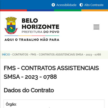
Pular
Portal
Acessibilidade
Alto Contraste
para
da
o
conteúdo
Prefeitura
O
principal
de
Belo
Horizonte
INÍCIO
-
CONTRATOS
-
FMS - CONTRATOS ASSISTENCIAIS SMSA - 2023 - 0788
Trilha
de
FMS - CONTRATOS ASSISTENCIAIS
navegação
SMSA - 2023 - 0788
Dados do Contrato
Órgão: