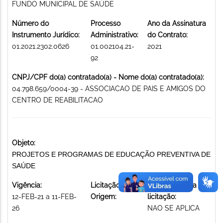
FUNDO MUNICIPAL DE SAÚDE
Número do
Processo
Ano da Assinatura
Instrumento Jurídico:
Administrativo:
do Contrato:
01.2021.2302.0626
01.002104.21-
2021
92
CNPJ/CPF do(a) contratado(a) - Nome do(a) contratado(a):
04.798.659/0004-39 - ASSOCIACAO DE PAIS E AMIGOS DO
CENTRO DE REABILITACAO
Objeto:
PROJETOS E PROGRAMAS DE EDUCAÇÃO PREVENTIVA DE
SAÚDE
Vigência:
Licitação de
Modalidade da
12-FEB-21 a 11-FEB-
Origem:
licitação:
26
NAO SE APLICA