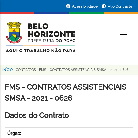
Pular
Portal
Acessibilidade
Alto Contraste
para
da
o
conteúdo
Prefeitura
O
principal
de
Belo
Horizonte
INÍCIO
-
CONTRATOS
-
FMS - CONTRATOS ASSISTENCIAIS SMSA - 2021 - 0626
Trilha
de
FMS - CONTRATOS ASSISTENCIAIS
navegação
SMSA - 2021 - 0626
Dados do Contrato
Órgão: