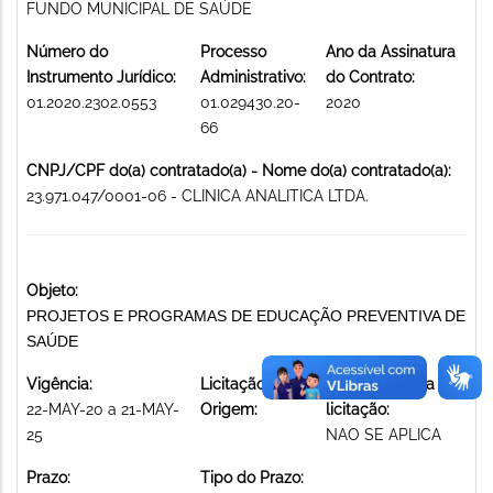
FUNDO MUNICIPAL DE SAÚDE
Número do
Processo
Ano da Assinatura
Instrumento Jurídico:
Administrativo:
do Contrato:
01.2020.2302.0553
01.029430.20-
2020
66
CNPJ/CPF do(a) contratado(a) - Nome do(a) contratado(a):
23.971.047/0001-06 - CLINICA ANALITICA LTDA.
Objeto:
PROJETOS E PROGRAMAS DE EDUCAÇÃO PREVENTIVA DE
SAÚDE
Vigência:
Licitação de
Modalidade da
22-MAY-20 a 21-MAY-
Origem:
licitação:
25
NAO SE APLICA
Prazo:
Tipo do Prazo: