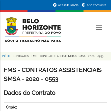
Pular
Portal
Acessibilidade
Alto Contraste
para
da
o
conteúdo
Prefeitura
O
principal
de
Belo
Horizonte
INÍCIO
-
CONTRATOS
-
FMS - CONTRATOS ASSISTENCIAIS SMSA - 2020 - 0553
Trilha
de
FMS - CONTRATOS ASSISTENCIAIS
navegação
SMSA - 2020 - 0553
Dados do Contrato
Órgão: