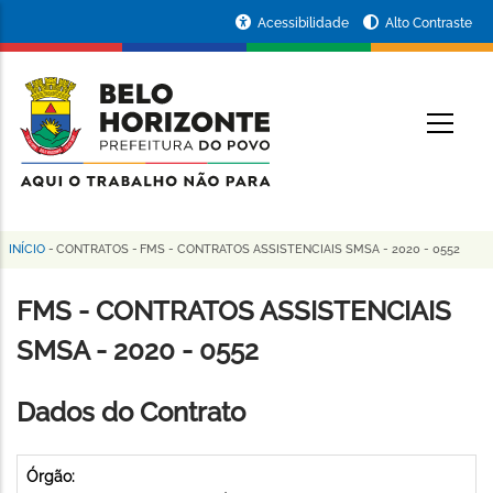
Pular
Portal
Acessibilidade
Alto Contraste
para
da
o
conteúdo
Prefeitura
O
principal
de
Belo
Horizonte
INÍCIO
-
CONTRATOS
-
FMS - CONTRATOS ASSISTENCIAIS SMSA - 2020 - 0552
Trilha
de
FMS - CONTRATOS ASSISTENCIAIS
navegação
SMSA - 2020 - 0552
Dados do Contrato
Órgão: