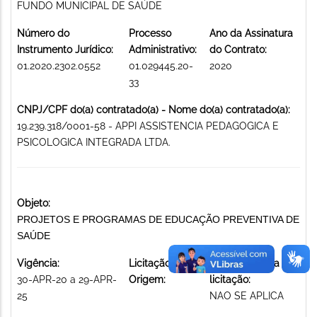
FUNDO MUNICIPAL DE SAÚDE
Número do
Processo
Ano da Assinatura
Instrumento Jurídico:
Administrativo:
do Contrato:
01.2020.2302.0552
01.029445.20-
2020
33
CNPJ/CPF do(a) contratado(a) - Nome do(a) contratado(a):
19.239.318/0001-58 - APPI ASSISTENCIA PEDAGOGICA E
PSICOLOGICA INTEGRADA LTDA.
Objeto:
PROJETOS E PROGRAMAS DE EDUCAÇÃO PREVENTIVA DE
SAÚDE
Vigência:
Licitação de
Modalidade da
30-APR-20 a 29-APR-
Origem:
licitação:
25
NAO SE APLICA