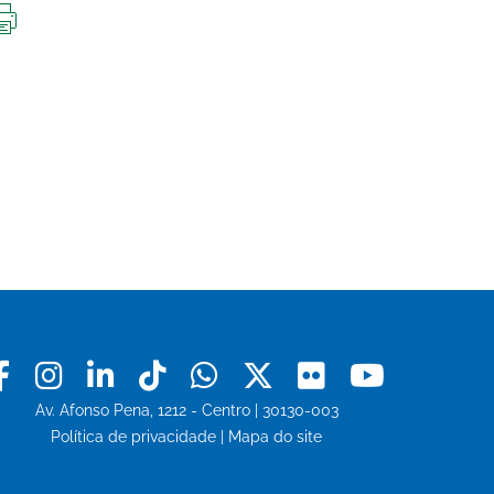
IMPRIMIR
ESTA
PÁGINA
Facebook
Instagram
Linkedin
Tiktok
Whatsapp
X
Flickr
Youtu
Av. Afonso Pena, 1212 - Centro | 30130-003
Política de privacidade
|
Mapa do site