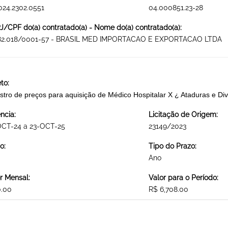
024.2302.0551
04.000851.23-28
/CPF do(a) contratado(a) - Nome do(a) contratado(a):
282.018/0001-57 - BRASIL MED IMPORTACAO E EXPORTACAO LTDA
to:
stro de preços para aquisição de Médico Hospitalar X ¿ Ataduras
ncia:
Licitação de Origem:
OCT-24 a 23-OCT-25
23149/2023
o:
Tipo do Prazo:
Ano
r Mensal:
Valor para o Período:
0.00
R$ 6,708.00