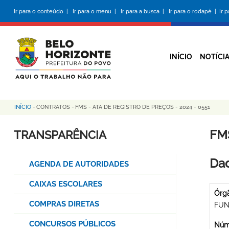
Pular
Ir para o conteúdo |
Ir para o menu |
Ir para a busca |
Ir para o rodapé |
Ir 
para
o
conteúdo
principal
INÍCIO
NOTÍCI
INÍCIO
-
CONTRATOS
-
FMS - ATA DE REGISTRO DE PREÇOS - 2024 - 0551
Trilha
de
FMS
TRANSPARÊNCIA
navegação
Dad
AGENDA DE AUTORIDADES
CAIXAS ESCOLARES
Órg
COMPRAS DIRETAS
FUN
CONCURSOS PÚBLICOS
Núme