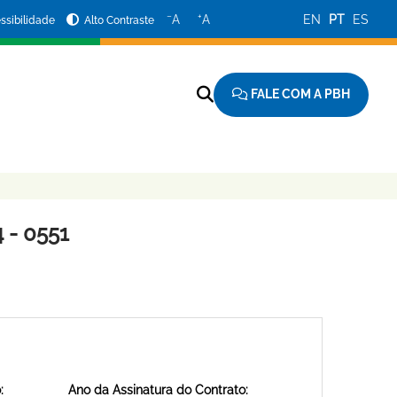
−
+
A
A
EN
PT
ES
ssibilidade
Alto Contraste
FALE COM A PBH
 - 0551
:
Ano da Assinatura do Contrato: