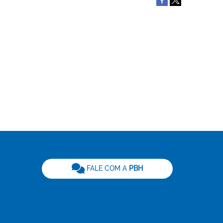
be
FALE COM A
PBH