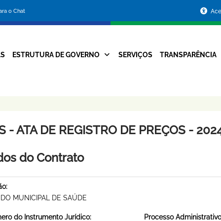
Portal
para o Chat
Ace
da
Prefeitura
AS
ESTRUTURA DE GOVERNO
SERVIÇOS
TRANSPARÊNCIA
Navegação
de
Principal
Belo
Horizonte
 - ATA DE REGISTRO DE PREÇOS - 2024
os do Contrato
ão:
DO MUNICIPAL DE SAÚDE
ro do Instrumento Jurídico:
Processo Administrativo