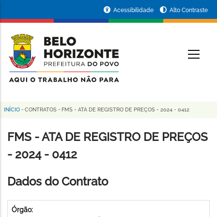
Pular
Portal
Acessibilidade
Alto Contraste
para
da
o
conteúdo
Prefeitura
O
principal
de
Belo
Horizonte
INÍCIO
-
CONTRATOS
-
FMS - ATA DE REGISTRO DE PREÇOS - 2024 - 0412
Trilha
de
FMS - ATA DE REGISTRO DE PREÇOS
navegação
- 2024 - 0412
Dados do Contrato
Órgão: