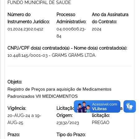
FUNDO MUNICIPAL DE SAÚDE
Número do
Processo
Ano da Assinatura
Instrumento Jurídico:
Administrativo:
do Contrato:
01.2024.2302.0412
04.000606.23-
2024
84
CNPJ/CPF do(a) contratado(a) - Nome do(a) contratado(a):
10.448.145/0001-03 - GRAMS GRAMS LTDA.
Objeto:
Registro de Preços para aquisição de Medicamentos
Padronizados VII MEDICAMENTOS
Vigência:
Licitação de
Modalidade da
20-AUG-24 a 19-
Origem:
licitação:
AUG-25
23132/2023
PREGAO
Prazo:
Tipo do Prazo: