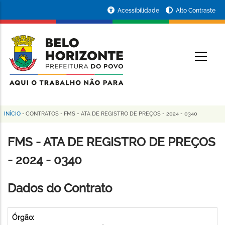
Pular
Portal
Acessibilidade
Alto Contraste
para
da
o
conteúdo
Prefeitura
O
principal
de
Belo
Horizonte
INÍCIO
-
CONTRATOS
-
FMS - ATA DE REGISTRO DE PREÇOS - 2024 - 0340
Trilha
de
FMS - ATA DE REGISTRO DE PREÇOS
navegação
- 2024 - 0340
Dados do Contrato
Órgão: