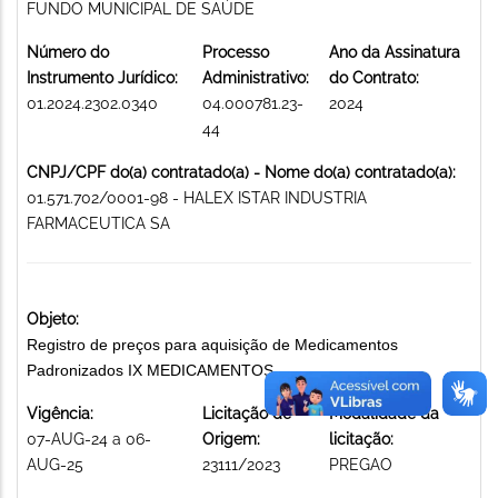
FUNDO MUNICIPAL DE SAÚDE
Número do
Processo
Ano da Assinatura
Instrumento Jurídico:
Administrativo:
do Contrato:
01.2024.2302.0340
04.000781.23-
2024
44
CNPJ/CPF do(a) contratado(a) - Nome do(a) contratado(a):
01.571.702/0001-98 - HALEX ISTAR INDUSTRIA
FARMACEUTICA SA
Objeto:
Registro de preços para aquisição de Medicamentos
Padronizados IX MEDICAMENTOS
Vigência:
Licitação de
Modalidade da
07-AUG-24 a 06-
Origem:
licitação:
AUG-25
23111/2023
PREGAO