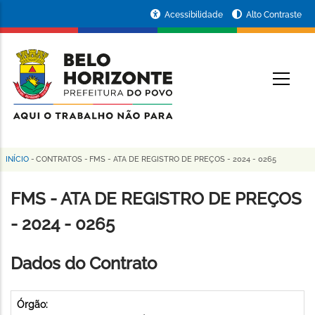
Pular
Portal
Acessibilidade
Alto Contraste
para
da
o
conteúdo
Prefeitura
O
principal
de
Belo
Horizonte
INÍCIO
-
CONTRATOS
-
FMS - ATA DE REGISTRO DE PREÇOS - 2024 - 0265
Trilha
de
FMS - ATA DE REGISTRO DE PREÇOS
navegação
- 2024 - 0265
Dados do Contrato
Órgão: