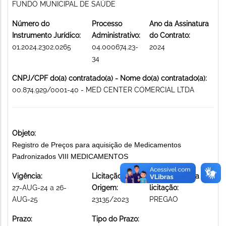
FUNDO MUNICIPAL DE SAÚDE
Número do
Processo
Ano da Assinatura
Instrumento Jurídico:
Administrativo:
do Contrato:
01.2024.2302.0265
04.000674.23-
2024
34
CNPJ/CPF do(a) contratado(a) - Nome do(a) contratado(a):
00.874.929/0001-40 - MED CENTER COMERCIAL LTDA
Objeto:
Registro de Preços para aquisição de Medicamentos
Padronizados VIII MEDICAMENTOS
Vigência:
Licitação de
Modalidade da
27-AUG-24 a 26-
Origem:
licitação:
AUG-25
23135/2023
PREGAO
Prazo:
Tipo do Prazo: