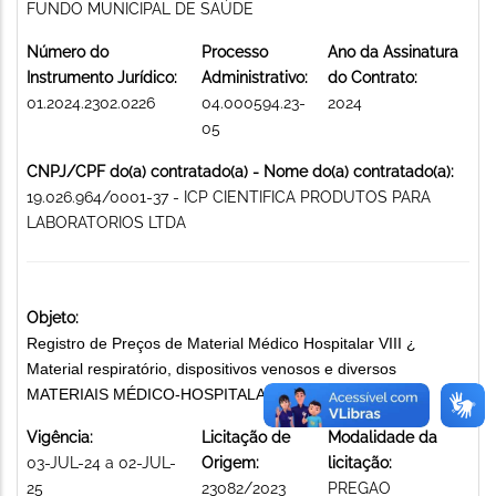
FUNDO MUNICIPAL DE SAÚDE
Número do
Processo
Ano da Assinatura
Instrumento Jurídico:
Administrativo:
do Contrato:
01.2024.2302.0226
04.000594.23-
2024
05
CNPJ/CPF do(a) contratado(a) - Nome do(a) contratado(a):
19.026.964/0001-37 - ICP CIENTIFICA PRODUTOS PARA
LABORATORIOS LTDA
Objeto:
Registro de Preços de Material Médico Hospitalar VIII ¿
Material respiratório, dispositivos venosos e diversos
MATERIAIS MÉDICO-HOSPITALARES
Vigência:
Licitação de
Modalidade da
03-JUL-24 a 02-JUL-
Origem:
licitação:
25
23082/2023
PREGAO