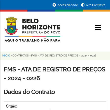
Pular
Portal
Acessibilidade
Alto Contraste
para
da
o
conteúdo
Prefeitura
O
principal
de
Belo
Horizonte
INÍCIO
-
CONTRATOS
-
FMS - ATA DE REGISTRO DE PREÇOS - 2024 - 0226
Trilha
de
FMS - ATA DE REGISTRO DE PREÇOS
navegação
- 2024 - 0226
Dados do Contrato
Órgão: