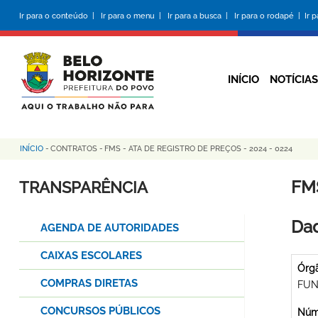
Pular
Ir para o conteúdo |
Ir para o menu |
Ir para a busca |
Ir para o rodapé |
Ir 
para
o
conteúdo
principal
INÍCIO
NOTÍCIAS
INÍCIO
-
CONTRATOS
-
FMS - ATA DE REGISTRO DE PREÇOS - 2024 - 0224
Trilha
de
FMS
TRANSPARÊNCIA
navegação
Dad
AGENDA DE AUTORIDADES
CAIXAS ESCOLARES
Órg
COMPRAS DIRETAS
FUN
CONCURSOS PÚBLICOS
Núme