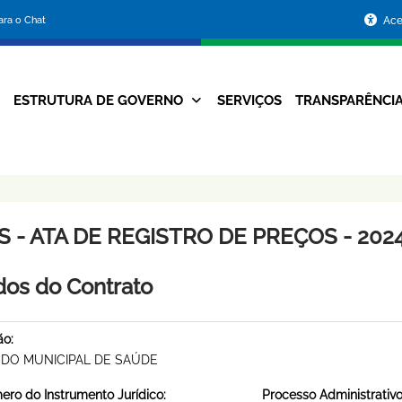
Portal
para o Chat
Ace
da
Prefeitura
ESTRUTURA DE GOVERNO
SERVIÇOS
TRANSPARÊNCI
Navegação
de
Principal
Belo
Horizonte
 - ATA DE REGISTRO DE PREÇOS - 2024
os do Contrato
ão:
DO MUNICIPAL DE SAÚDE
ro do Instrumento Jurídico:
Processo Administrativo