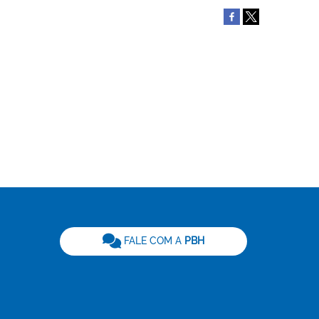
be
FALE COM A
PBH