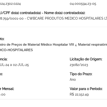
024.2302.0224
04.000594.23-05
/CPF do(a) contratado(a) - Nome do(a) contratado(a):
778.759/0001-00 - CWBCARE PRODUTOS MEDICO HOSPITALARES L
to:
stro de Preços de Material Médico Hospitalar VIII ¿ Material respirató
ICO-HOSPITALARES
ncia:
Licitação de Origem:
UL-24 a 02-JUL-25
23082/2023
o:
Tipo do Prazo:
Ano
r Mensal:
Valor para o Período:
0.00
R$ 22,152.49