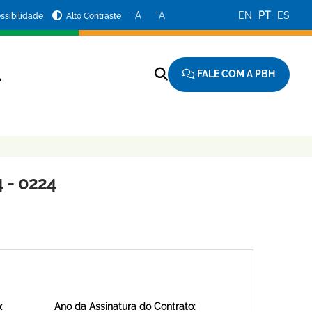
−
+
A
A
EN
PT
ES
ssibilidade
Alto Contraste
FALE COM A PBH
A
 - 0224
:
Ano da Assinatura do Contrato: