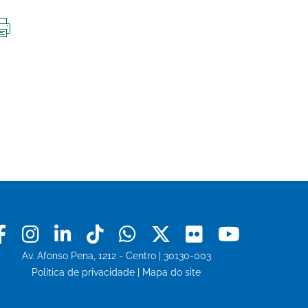
IMPRIMIR
ESTA
PÁGINA
Facebook
Instagram
Linkedin
Tiktok
Whatsapp
X
Flickr
Youtu
Av. Afonso Pena, 1212 - Centro | 30130-003
Política de privacidade
|
Mapa do site