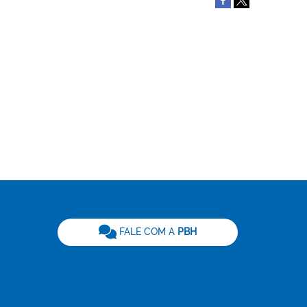
be
FALE COM A
PBH