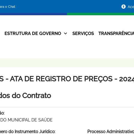
Portal
para o Chat
Ace
da
Prefeitura
ESTRUTURA DE GOVERNO
SERVIÇOS
TRANSPARÊNCI
Navegação
de
Principal
Belo
Horizonte
 - ATA DE REGISTRO DE PREÇOS - 2024
os do Contrato
ão:
DO MUNICIPAL DE SAÚDE
ro do Instrumento Jurídico:
Processo Administrativo