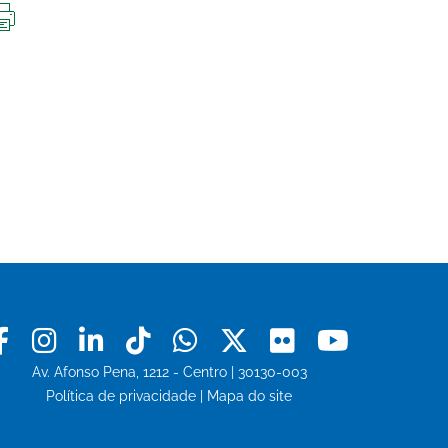
IMPRIMIR
ESTA
PÁGINA
Facebook
Instagram
Linkedin
Tiktok
Whatsapp
X
Flickr
Youtu
Av. Afonso Pena, 1212 - Centro | 30130-003
Política de privacidade
|
Mapa do site