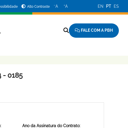
−
+
A
A
EN
PT
ES
ssibilidade
Alto Contraste
FALE COM A PBH
A
 - 0185
:
Ano da Assinatura do Contrato: