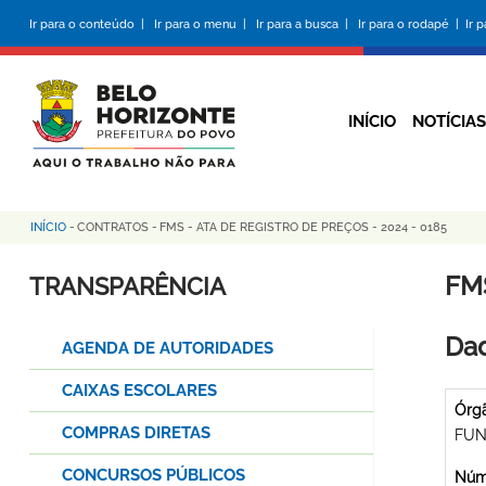
Pular
Ir para o conteúdo |
Ir para o menu |
Ir para a busca |
Ir para o rodapé |
Ir 
para
o
conteúdo
principal
INÍCIO
NOTÍCIAS
INÍCIO
-
CONTRATOS
-
FMS - ATA DE REGISTRO DE PREÇOS - 2024 - 0185
Trilha
de
FMS
TRANSPARÊNCIA
navegação
Dad
AGENDA DE AUTORIDADES
CAIXAS ESCOLARES
Órg
COMPRAS DIRETAS
FUN
CONCURSOS PÚBLICOS
Núme