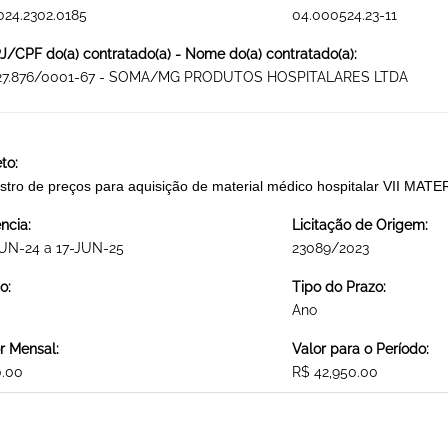
024.2302.0185
04.000524.23-11
/CPF do(a) contratado(a) - Nome do(a) contratado(a):
927.876/0001-67 - SOMA/MG PRODUTOS HOSPITALARES LTDA
to:
stro de preços para aquisição de material médico hospitalar VII 
ncia:
Licitação de Origem:
UN-24 a 17-JUN-25
23089/2023
o:
Tipo do Prazo:
Ano
r Mensal:
Valor para o Período:
0.00
R$ 42,950.00