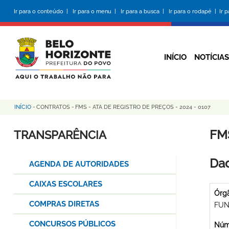
Pular
Ir para o conteúdo |
Ir para o menu |
Ir para a busca |
Ir para o rodapé |
Ir 
para
o
conteúdo
principal
INÍCIO
NOTÍCIAS
INÍCIO
-
CONTRATOS
-
FMS - ATA DE REGISTRO DE PREÇOS - 2024 - 0107
Trilha
de
FMS
TRANSPARÊNCIA
navegação
Dad
AGENDA DE AUTORIDADES
CAIXAS ESCOLARES
Órg
COMPRAS DIRETAS
FUN
CONCURSOS PÚBLICOS
Núme