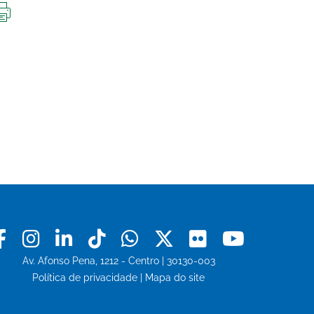
IMPRIMIR
ESTA
PÁGINA
Facebook
Instagram
Linkedin
Tiktok
Whatsapp
X
Flickr
Youtu
Av. Afonso Pena, 1212 - Centro | 30130-003
Política de privacidade
|
Mapa do site