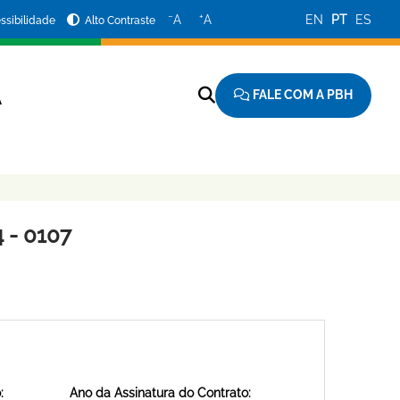
−
+
A
A
EN
PT
ES
ssibilidade
Alto Contraste
FALE COM A PBH
A
 - 0107
:
Ano da Assinatura do Contrato: