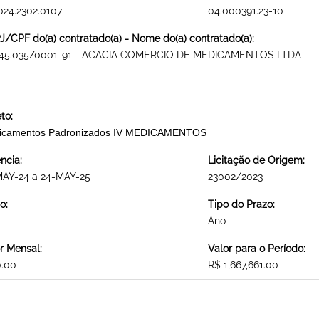
024.2302.0107
04.000391.23-10
/CPF do(a) contratado(a) - Nome do(a) contratado(a):
945.035/0001-91 - ACACIA COMERCIO DE MEDICAMENTOS LTDA
to:
icamentos Padronizados IV MEDICAMENTOS
ncia:
Licitação de Origem:
MAY-24 a 24-MAY-25
23002/2023
o:
Tipo do Prazo:
Ano
r Mensal:
Valor para o Período:
0.00
R$ 1,667,661.00