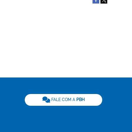
be
FALE COM A
PBH