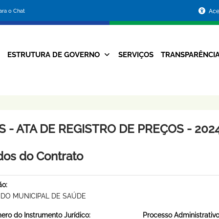
Portal
para o Chat
Ace
da
Prefeitura
ESTRUTURA DE GOVERNO
SERVIÇOS
TRANSPARÊNCI
Navegação
de
Principal
Belo
Horizonte
 - ATA DE REGISTRO DE PREÇOS - 2024
os do Contrato
ão:
DO MUNICIPAL DE SAÚDE
ro do Instrumento Jurídico:
Processo Administrativo