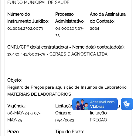
FUNDO MUNICIPAL DE SAÚDE
Número do
Processo
Ano da Assinatura
Instrumento Jurídico:
Administrativo:
do Contrato:
01.2024.2302.0073
04.000205.23-
2024
33
CNPJ/CPF do(a) contratado(a) - Nome do(a) contratado(a):
13.430.441/0001-75 - GERAES DIAGNOSTICA LTDA
Objeto:
Registro de Preços para aquisição de Insumos de Laboratório
MATERIAIS DE LABORATÓRIOS
Vigência:
Licitação de
Modalidade da
08-MAY-24 a 07-
Origem:
licitação:
MAY-25
954/2023
PREGAO
Prazo:
Tipo do Prazo: