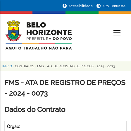
Pular
Portal
Acessibilidade
Alto Contraste
para
da
o
conteúdo
Prefeitura
O
principal
de
Belo
Horizonte
INÍCIO
-
CONTRATOS
-
FMS - ATA DE REGISTRO DE PREÇOS - 2024 - 0073
Trilha
de
FMS - ATA DE REGISTRO DE PREÇOS
navegação
- 2024 - 0073
Dados do Contrato
Órgão: