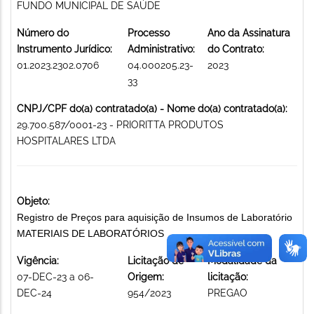
FUNDO MUNICIPAL DE SAÚDE
Número do
Processo
Ano da Assinatura
Instrumento Jurídico:
Administrativo:
do Contrato:
01.2023.2302.0706
04.000205.23-
2023
33
CNPJ/CPF do(a) contratado(a) - Nome do(a) contratado(a):
29.700.587/0001-23 - PRIORITTA PRODUTOS
HOSPITALARES LTDA
Objeto:
Registro de Preços para aquisição de Insumos de Laboratório
MATERIAIS DE LABORATÓRIOS
Vigência:
Licitação de
Modalidade da
07-DEC-23 a 06-
Origem:
licitação:
DEC-24
954/2023
PREGAO