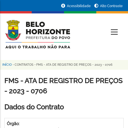
Pular
Portal
Acessibilidade
Alto Contraste
para
da
o
conteúdo
Prefeitura
O
principal
de
Belo
Horizonte
INÍCIO
-
CONTRATOS
-
FMS - ATA DE REGISTRO DE PREÇOS - 2023 - 0706
Trilha
de
FMS - ATA DE REGISTRO DE PREÇOS
navegação
- 2023 - 0706
Dados do Contrato
Órgão: