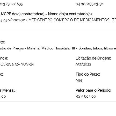
023.2302.0695
04.000199.23-32
/CPF do(a) contratado(a) - Nome do(a) contratado(a):
105.456/0001-72 - MEDICENTRO COMERCIO DE MEDICAMENTOS LT
to:
stro de Preços - Material Médico Hospitalar III - Sondas, tubos, fi
ncia:
Licitação de Origem:
DEC-23 a 30-NOV-24
937/2023
o:
Tipo do Prazo:
Mês
r Mensal:
Valor para o Período:
0.00
R$ 5,805.00