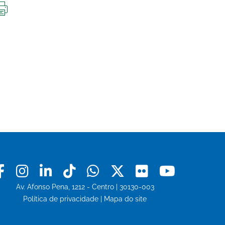
IMPRIMIR
ESTA
PÁGINA
Facebook
Instagram
Linkedin
Tiktok
Whatsapp
X
Flickr
Youtu
Av. Afonso Pena, 1212 - Centro | 30130-003
Política de privacidade
|
Mapa do site