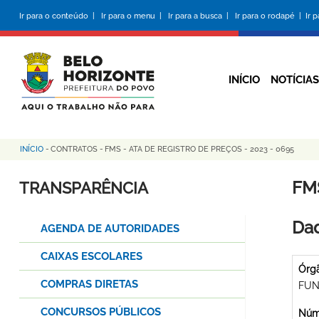
Pular
Ir para o conteúdo |
Ir para o menu |
Ir para a busca |
Ir para o rodapé |
Ir 
para
o
conteúdo
principal
INÍCIO
NOTÍCIAS
INÍCIO
-
CONTRATOS
-
FMS - ATA DE REGISTRO DE PREÇOS - 2023 - 0695
Trilha
de
FMS
TRANSPARÊNCIA
navegação
Dad
AGENDA DE AUTORIDADES
CAIXAS ESCOLARES
Órg
COMPRAS DIRETAS
FUN
CONCURSOS PÚBLICOS
Núme