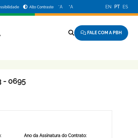
−
+
A
A
EN
PT
ES
ssibilidade
Alto Contraste
FALE COM A PBH
A
 - 0695
:
Ano da Assinatura do Contrato: