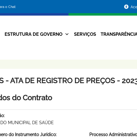
Portal
para o Chat
Ace
da
Prefeitura
ESTRUTURA DE GOVERNO
SERVIÇOS
TRANSPARÊNCI
Navegação
de
Principal
Belo
Horizonte
 - ATA DE REGISTRO DE PREÇOS - 2023
os do Contrato
ão:
DO MUNICIPAL DE SAÚDE
ro do Instrumento Jurídico:
Processo Administrativo