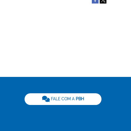
be
FALE COM A
PBH