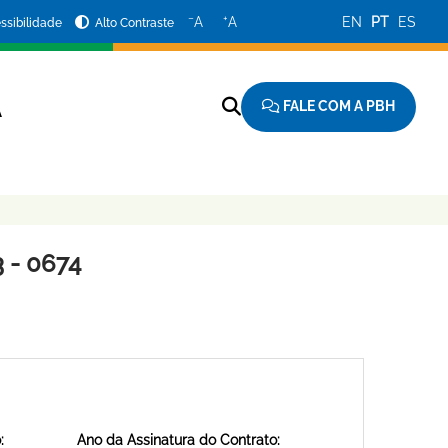
−
+
A
A
EN
PT
ES
ssibilidade
Alto Contraste
FALE COM A PBH
A
 - 0674
:
Ano da Assinatura do Contrato: