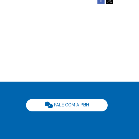
be
FALE COM A
PBH