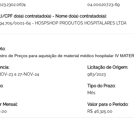
023.2302.0674
04.000207.23-69
/CPF do(a) contratado(a) - Nome do(a) contratado(a):
094.705/0001-64 - HOSPSHOP PRODUTOS HOSPITALARES LTDA
to:
stro de Preços para aquisição de material médico hospitalar IV 
ncia:
Licitação de Origem:
NOV-23 a 27-NOV-24
983/2023
o:
Tipo do Prazo:
Mês
r Mensal:
Valor para o Período:
0.00
R$ 46,325.00