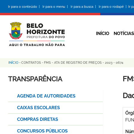
Pular
Ir para o conteúdo |
Ir para o menu |
Ir para a busca |
Ir para o rodapé |
Ir 
para
o
conteúdo
principal
INÍCIO
NOTÍCIAS
INÍCIO
-
CONTRATOS
-
FMS - ATA DE REGISTRO DE PREÇOS - 2023 - 0674
Trilha
de
FMS
TRANSPARÊNCIA
navegação
Dad
AGENDA DE AUTORIDADES
CAIXAS ESCOLARES
Órg
COMPRAS DIRETAS
FUN
CONCURSOS PÚBLICOS
Núme