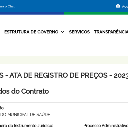
Portal
para o Chat
Ace
da
Prefeitura
ESTRUTURA DE GOVERNO
SERVIÇOS
TRANSPARÊNCI
Navegação
de
Principal
Belo
Horizonte
 - ATA DE REGISTRO DE PREÇOS - 2023
os do Contrato
ão:
DO MUNICIPAL DE SAÚDE
ro do Instrumento Jurídico:
Processo Administrativo