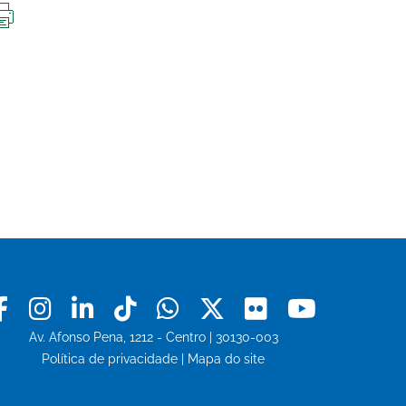
IMPRIMIR
ESTA
PÁGINA
Facebook
Instagram
Linkedin
Tiktok
Whatsapp
X
Flickr
Youtu
Av. Afonso Pena, 1212 - Centro | 30130-003
Política de privacidade
|
Mapa do site