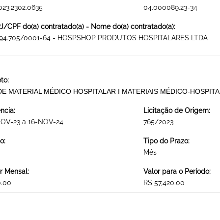
023.2302.0635
04.000089.23-34
/CPF do(a) contratado(a) - Nome do(a) contratado(a):
094.705/0001-64 - HOSPSHOP PRODUTOS HOSPITALARES LTDA
to:
DE MATERIAL MÉDICO HOSPITALAR I MATERIAIS MÉDICO-HOSPIT
ncia:
Licitação de Origem:
NOV-23 a 16-NOV-24
765/2023
o:
Tipo do Prazo:
Mês
r Mensal:
Valor para o Período:
0.00
R$ 57,420.00