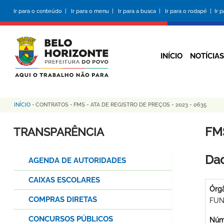
Pular
Ir para o conteúdo |
Ir para o menu |
Ir para a busca |
Ir para o rodapé |
Ir 
para
o
conteúdo
principal
INÍCIO
NOTÍCIAS
INÍCIO
-
CONTRATOS
-
FMS - ATA DE REGISTRO DE PREÇOS - 2023 - 0635
Trilha
de
FMS
TRANSPARÊNCIA
navegação
Dad
AGENDA DE AUTORIDADES
CAIXAS ESCOLARES
Órg
COMPRAS DIRETAS
FUN
CONCURSOS PÚBLICOS
Núme