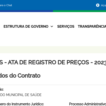
Portal
para o Chat
Ace
da
Prefeitura
ESTRUTURA DE GOVERNO
SERVIÇOS
TRANSPARÊNCI
Navegação
de
Principal
Belo
Horizonte
 - ATA DE REGISTRO DE PREÇOS - 2023
os do Contrato
ão:
DO MUNICIPAL DE SAÚDE
ro do Instrumento Jurídico:
Processo Administrativo