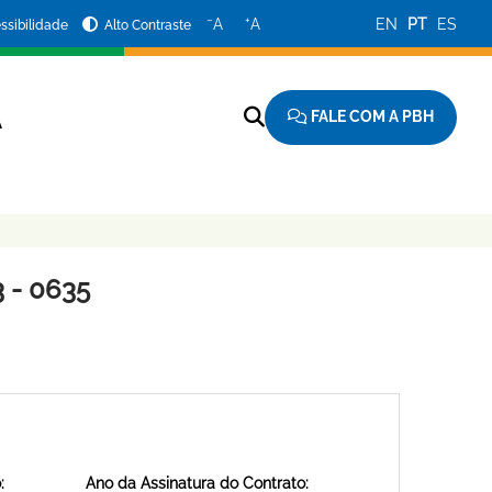
−
+
A
A
EN
PT
ES
ssibilidade
Alto Contraste
FALE COM A PBH
A
 - 0635
:
Ano da Assinatura do Contrato: