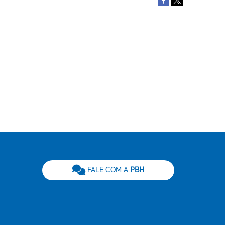
be
FALE COM A
PBH