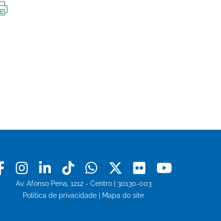
IMPRIMIR
ESTA
PÁGINA
Facebook
Instagram
Linkedin
Tiktok
Whatsapp
X
Flickr
Youtu
Av. Afonso Pena, 1212 - Centro | 30130-003
Política de privacidade
|
Mapa do site