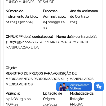
FUNDO MUNICIPAL DE SAÚDE
Número do
Processo
Ano da Assinatura
Instrumento Jurídico:
Administrativo:
do Contrato:
01.2023.2302.0614
04.000990.22-
2023
43
CNPJ/CPF do(a) contratado(a) - Nome do(a) contratado(a):
31.287.695/0001-68 - SUPREMA FARMA FARMACIA DE
MANIPULACAO LTDA
Objeto:
REGISTRO DE PREÇOS PARA AQUISIÇÃO DE
MEDICAMENTOS PADRONIZADOS XIII ¿ MANIPULADOS I
MEDICAMENTOS
Vigência:
Licitação de
Modalidade da
07-NOV-23 a 06-
Origem:
licitação:
NOV-24
173/2022
PREGAO