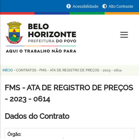
Pular
Portal
Acessibilidade
Alto Contraste
para
da
o
conteúdo
Prefeitura
O
principal
de
Belo
Horizonte
INÍCIO
-
CONTRATOS
-
FMS - ATA DE REGISTRO DE PREÇOS - 2023 - 0614
Trilha
de
FMS - ATA DE REGISTRO DE PREÇOS
navegação
- 2023 - 0614
Dados do Contrato
Órgão: