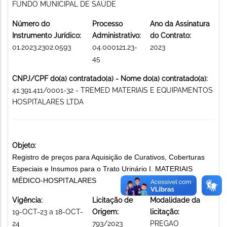
FUNDO MUNICIPAL DE SAÚDE
Número do
Processo
Ano da Assinatura
Instrumento Jurídico:
Administrativo:
do Contrato:
01.2023.2302.0593
04.000121.23-
2023
45
CNPJ/CPF do(a) contratado(a) - Nome do(a) contratado(a):
41.391.411/0001-32 - TREMED MATERIAIS E EQUIPAMENTOS
HOSPITALARES LTDA
Objeto:
Registro de preços para Aquisição de Curativos, Coberturas
Especiais e Insumos para o Trato Urinário I. MATERIAIS
MÉDICO-HOSPITALARES
Vigência:
Licitação de
Modalidade da
19-OCT-23 a 18-OCT-
Origem:
licitação:
24
793/2023
PREGAO