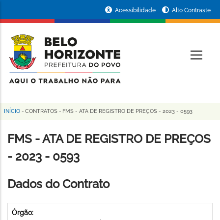
Pular
Portal
Acessibilidade
Alto Contraste
para
da
o
conteúdo
Prefeitura
O
principal
de
Belo
Horizonte
INÍCIO
-
CONTRATOS
-
FMS - ATA DE REGISTRO DE PREÇOS - 2023 - 0593
Trilha
de
FMS - ATA DE REGISTRO DE PREÇOS
navegação
- 2023 - 0593
Dados do Contrato
Órgão: