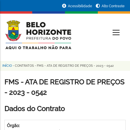
Pular
Portal
Acessibilidade
Alto Contraste
para
da
o
conteúdo
Prefeitura
O
principal
de
Belo
Horizonte
INÍCIO
-
CONTRATOS
-
FMS - ATA DE REGISTRO DE PREÇOS - 2023 - 0542
Trilha
de
FMS - ATA DE REGISTRO DE PREÇOS
navegação
- 2023 - 0542
Dados do Contrato
Órgão: