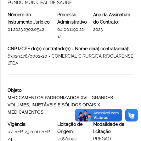
FUNDO MUNICIPAL DE SAÚDE
Número do
Processo
Ano da Assinatura
Instrumento Jurídico:
Administrativo:
do Contrato:
01.2023.2302.0542
04.001190.22-
2023
12
CNPJ/CPF do(a) contratado(a) - Nome do(a) contratado(a):
67.729.178/0002-20 - COMERCIAL CIRURGICA RIOCLARENSE
LTDA
Objeto:
MEDICAMENTOS PADRONIZADOS XVI - GRANDES
VOLUMES, INJETÁVEIS E SÓLIDOS ORAIS X
MEDICAMENTOS
Vigência:
Licitação de
Modalidade da
07-SEP-23 a 06-SEP-
Origem:
licitação:
24
248/2022
PREGAO