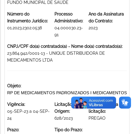
FUNDO MUNICIPAL DE SAÚDE
Número do
Processo
Ano da Assinatura
Instrumento Jurídico:
Administrativo:
do Contrato:
01.2023.2302.0538
04.000030.23-
2023
91
CNPJ/CPF do(a) contratado(a) - Nome do(a) contratado(a):
23.864.942/0001-13 - UNIQUE DISTRIBUIDORA DE
MEDICAMENTOS LTDA
Objeto:
RP DE MEDICAMENTOS PADRONIZADOS I MEDICAMENTOS
Vigência:
Licitação de
Modalidade da
05-SEP-23 a 04-SEP-
Origem:
licitação:
24
628/2023
PREGAO
Prazo:
Tipo do Prazo: