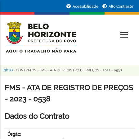
Pular
Portal
Acessibilidade
Alto Contraste
para
da
o
conteúdo
Prefeitura
O
principal
de
Belo
Horizonte
INÍCIO
-
CONTRATOS
-
FMS - ATA DE REGISTRO DE PREÇOS - 2023 - 0538
Trilha
de
FMS - ATA DE REGISTRO DE PREÇOS
navegação
- 2023 - 0538
Dados do Contrato
Órgão: