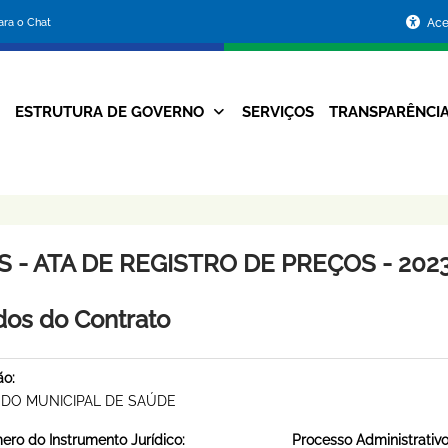
Portal
para o Chat
Ace
da
Prefeitura
ESTRUTURA DE GOVERNO
SERVIÇOS
TRANSPARÊNCI
Navegação
de
Principal
Belo
Horizonte
 - ATA DE REGISTRO DE PREÇOS - 2023
os do Contrato
ão:
DO MUNICIPAL DE SAÚDE
ro do Instrumento Jurídico:
Processo Administrativo