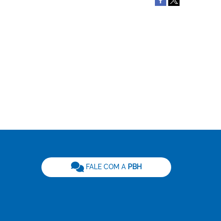
be
FALE COM A
PBH