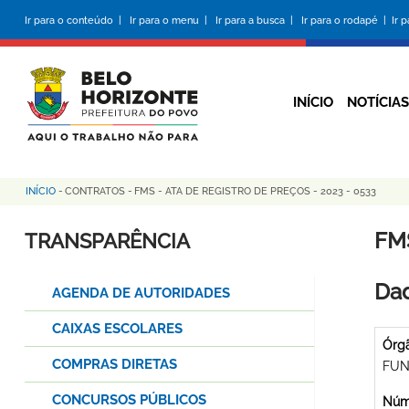
Pular
Ir para o conteúdo |
Ir para o menu |
Ir para a busca |
Ir para o rodapé |
Ir 
para
o
conteúdo
principal
INÍCIO
NOTÍCIAS
INÍCIO
-
CONTRATOS
-
FMS - ATA DE REGISTRO DE PREÇOS - 2023 - 0533
Trilha
de
FMS
TRANSPARÊNCIA
navegação
Dad
AGENDA DE AUTORIDADES
CAIXAS ESCOLARES
Órg
COMPRAS DIRETAS
FUN
CONCURSOS PÚBLICOS
Núme