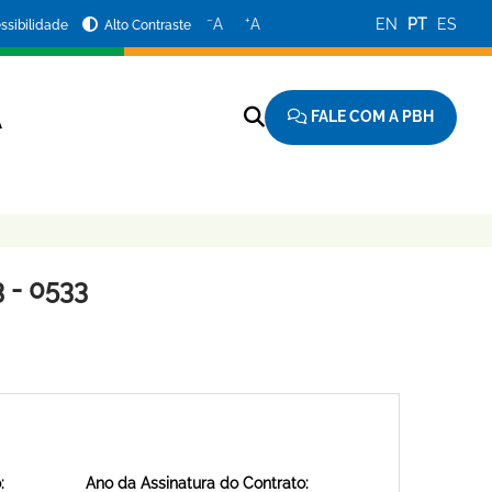
−
+
A
A
EN
PT
ES
ssibilidade
Alto Contraste
FALE COM A PBH
A
 - 0533
:
Ano da Assinatura do Contrato: