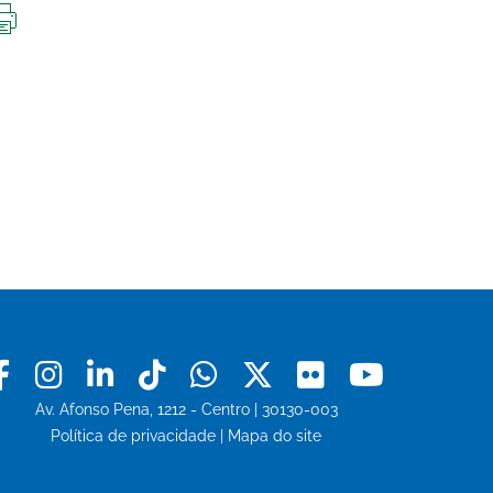
IMPRIMIR
ESTA
PÁGINA
Facebook
Instagram
Linkedin
Tiktok
Whatsapp
X
Flickr
Youtu
Av. Afonso Pena, 1212 - Centro | 30130-003
Política de privacidade
|
Mapa do site