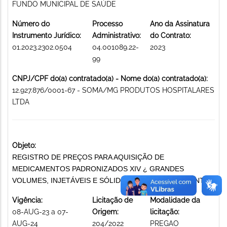
FUNDO MUNICIPAL DE SAÚDE
Número do
Processo
Ano da Assinatura
Instrumento Jurídico:
Administrativo:
do Contrato:
01.2023.2302.0504
04.001089.22-
2023
99
CNPJ/CPF do(a) contratado(a) - Nome do(a) contratado(a):
12.927.876/0001-67 - SOMA/MG PRODUTOS HOSPITALARES
LTDA
Objeto:
REGISTRO DE PREÇOS PARA AQUISIÇÃO DE
MEDICAMENTOS PADRONIZADOS XIV ¿ GRANDES
VOLUMES, INJETÁVEIS E SÓLIDOS ORAIS MEDICAMENTOS
Vigência:
Licitação de
Modalidade da
08-AUG-23 a 07-
Origem:
licitação:
AUG-24
204/2022
PREGAO