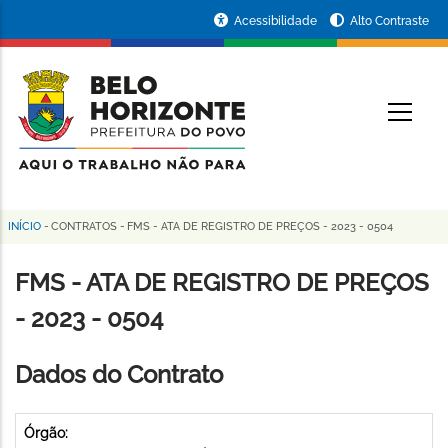
Pular
Portal
Acessibilidade
Alto Contraste
para
da
o
conteúdo
Prefeitura
O
principal
de
Belo
Horizonte
INÍCIO
-
CONTRATOS
-
FMS - ATA DE REGISTRO DE PREÇOS - 2023 - 0504
Trilha
de
FMS - ATA DE REGISTRO DE PREÇOS
navegação
- 2023 - 0504
Dados do Contrato
Órgão: