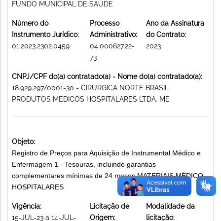
FUNDO MUNICIPAL DE SAÚDE
Número do
Processo
Ano da Assinatura
Instrumento Jurídico:
Administrativo:
do Contrato:
01.2023.2302.0459
04.000627.22-
2023
73
CNPJ/CPF do(a) contratado(a) - Nome do(a) contratado(a):
18.929.297/0001-30 - CIRURGICA NORTE BRASIL
PRODUTOS MEDICOS HOSPITALARES LTDA. ME
Objeto:
Registro de Preços para Aquisição de Instrumental Médico e
Enfermagem 1 - Tesouras, incluindo garantias
complementares mínimas de 24 meses MATERIAIS MÉDICO-
HOSPITALARES
Vigência:
Licitação de
Modalidade da
15-JUL-23 a 14-JUL-
Origem:
licitação: