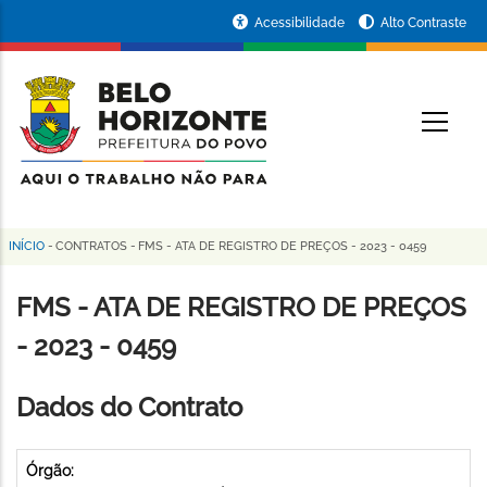
Pular
Portal
Acessibilidade
Alto Contraste
para
da
o
conteúdo
Prefeitura
O
principal
de
Belo
Horizonte
INÍCIO
-
CONTRATOS
-
FMS - ATA DE REGISTRO DE PREÇOS - 2023 - 0459
Trilha
de
FMS - ATA DE REGISTRO DE PREÇOS
navegação
- 2023 - 0459
Dados do Contrato
Órgão: