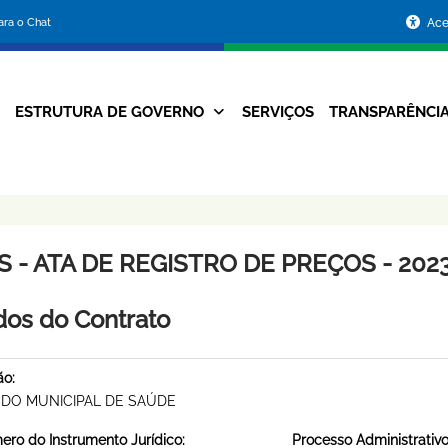
Portal
para o Chat
Ace
da
Prefeitura
ESTRUTURA DE GOVERNO
SERVIÇOS
TRANSPARÊNCI
Navegação
de
Principal
Belo
Horizonte
 - ATA DE REGISTRO DE PREÇOS - 2023
os do Contrato
ão:
DO MUNICIPAL DE SAÚDE
ro do Instrumento Jurídico:
Processo Administrativo