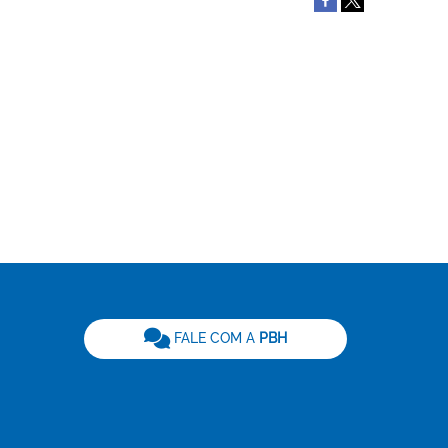
be
FALE COM A
PBH