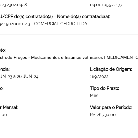
023.2302.0428
04.001055.22-77
/CPF do(a) contratado(a) - Nome do(a) contratado(a):
732.150/0001-43 - COMERCIAL CEDRO LTDA
to:
strode Preços - Medicamentos e Insumos vetrinários I MEDICAME
ncia:
Licitação de Origem:
JUN-23 a 26-JUN-24
189/2022
o:
Tipo do Prazo:
Mês
r Mensal:
Valor para o Período:
0.00
R$ 26,730.00