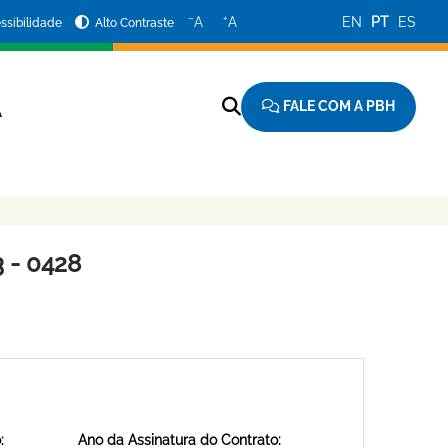
−
+
A
A
EN
PT
ES
ssibilidade
Alto Contraste
FALE COM A PBH
A
 - 0428
:
Ano da Assinatura do Contrato: