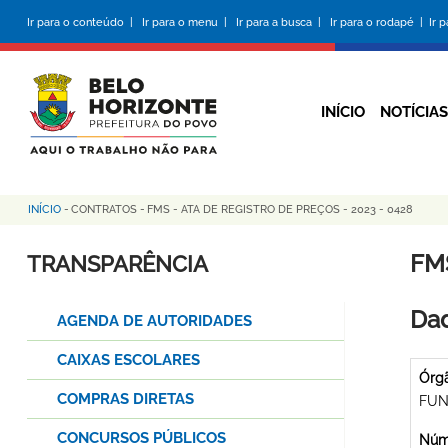
Pular
Ir para o conteúdo |
Ir para o menu |
Ir para a busca |
Ir para o rodapé |
Ir 
para
o
conteúdo
principal
INÍCIO
NOTÍCIAS
INÍCIO
-
CONTRATOS
-
FMS - ATA DE REGISTRO DE PREÇOS - 2023 - 0428
Trilha
de
FMS
TRANSPARÊNCIA
navegação
Dad
AGENDA DE AUTORIDADES
CAIXAS ESCOLARES
Órg
COMPRAS DIRETAS
FUN
CONCURSOS PÚBLICOS
Núme