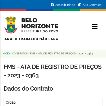
Pular
Portal
Acessibilidade
Alto Contraste
para
da
o
conteúdo
Prefeitura
O
principal
de
Belo
Horizonte
INÍCIO
-
CONTRATOS
-
FMS - ATA DE REGISTRO DE PREÇOS - 2023 - 0363
Trilha
de
FMS - ATA DE REGISTRO DE PREÇOS
navegação
- 2023 - 0363
Dados do Contrato
Órgão: