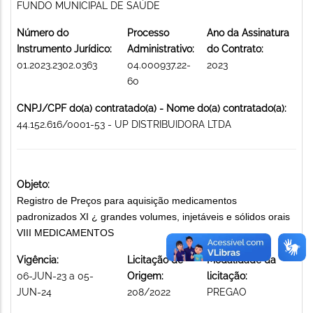
FUNDO MUNICIPAL DE SAÚDE
Número do
Processo
Ano da Assinatura
Instrumento Jurídico:
Administrativo:
do Contrato:
01.2023.2302.0363
04.000937.22-
2023
60
CNPJ/CPF do(a) contratado(a) - Nome do(a) contratado(a):
44.152.616/0001-53 - UP DISTRIBUIDORA LTDA
Objeto:
Registro de Preços para aquisição medicamentos
padronizados XI ¿ grandes volumes, injetáveis e sólidos orais
VIII MEDICAMENTOS
Vigência:
Licitação de
Modalidade da
06-JUN-23 a 05-
Origem:
licitação:
JUN-24
208/2022
PREGAO