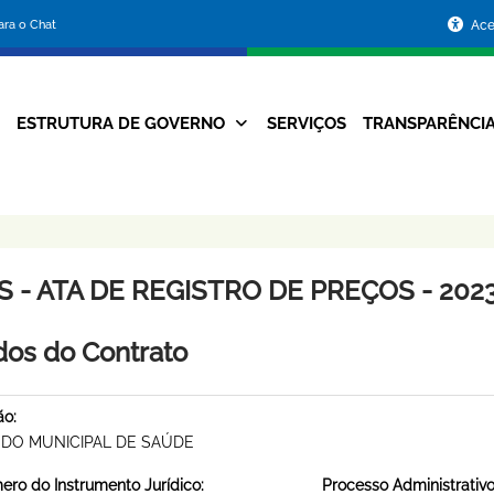
Portal
para o Chat
Ace
da
Prefeitura
ESTRUTURA DE GOVERNO
SERVIÇOS
TRANSPARÊNCI
Navegação
de
Principal
Belo
Horizonte
 - ATA DE REGISTRO DE PREÇOS - 2023
os do Contrato
ão:
DO MUNICIPAL DE SAÚDE
ro do Instrumento Jurídico:
Processo Administrativo