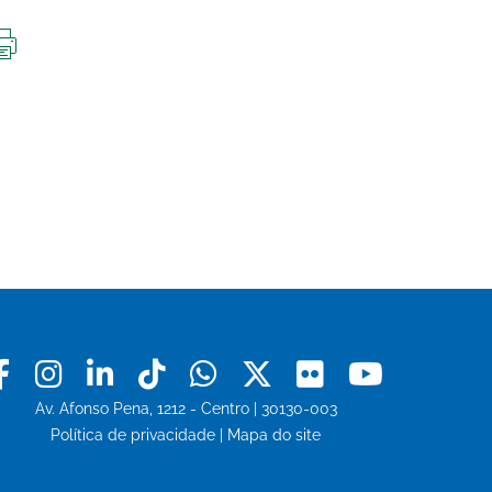
IMPRIMIR
ESTA
PÁGINA
Facebook
Instagram
Linkedin
Tiktok
Whatsapp
X
Flickr
Youtu
Av. Afonso Pena, 1212 - Centro | 30130-003
Política de privacidade
|
Mapa do site