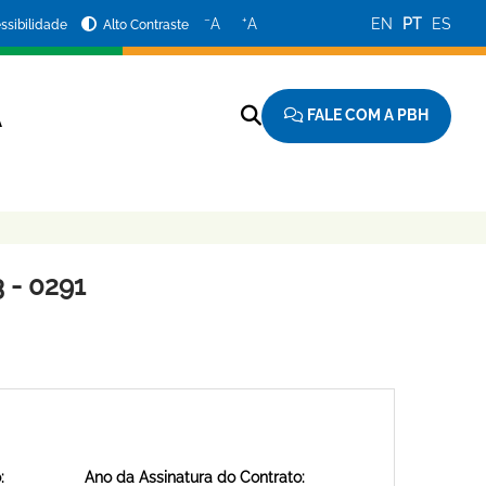
−
+
A
A
EN
PT
ES
ssibilidade
Alto Contraste
FALE COM A PBH
A
 - 0291
:
Ano da Assinatura do Contrato: