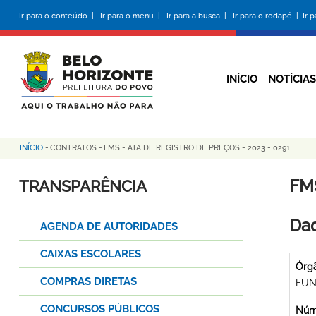
Pular
Ir para o conteúdo |
Ir para o menu |
Ir para a busca |
Ir para o rodapé |
Ir 
para
o
conteúdo
principal
INÍCIO
NOTÍCIAS
INÍCIO
-
CONTRATOS
-
FMS - ATA DE REGISTRO DE PREÇOS - 2023 - 0291
Trilha
de
FMS
TRANSPARÊNCIA
navegação
Dad
AGENDA DE AUTORIDADES
CAIXAS ESCOLARES
Órg
COMPRAS DIRETAS
FUN
CONCURSOS PÚBLICOS
Núme