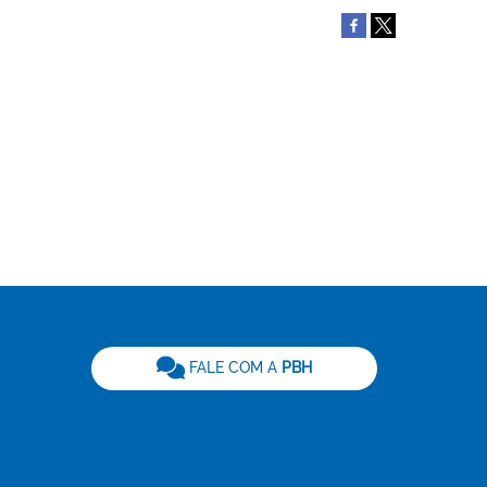
be
FALE COM A
PBH