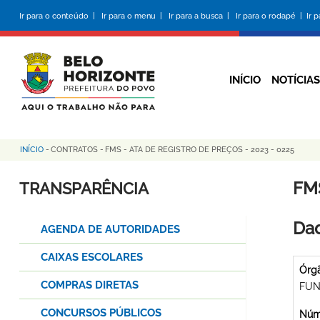
Pular
Ir para o conteúdo |
Ir para o menu |
Ir para a busca |
Ir para o rodapé |
Ir 
para
o
conteúdo
principal
INÍCIO
NOTÍCIAS
INÍCIO
-
CONTRATOS
-
FMS - ATA DE REGISTRO DE PREÇOS - 2023 - 0225
Trilha
de
FMS
TRANSPARÊNCIA
navegação
Dad
AGENDA DE AUTORIDADES
CAIXAS ESCOLARES
Órg
COMPRAS DIRETAS
FUN
CONCURSOS PÚBLICOS
Núme