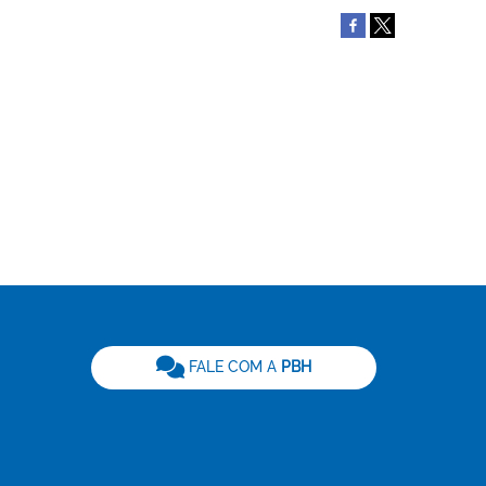
be
FALE COM A
PBH