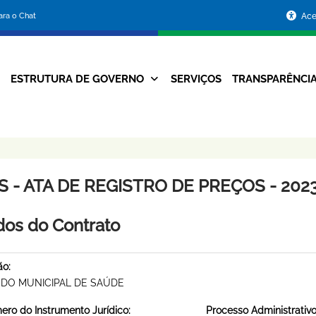
Portal
para o Chat
Ace
da
Prefeitura
ESTRUTURA DE GOVERNO
SERVIÇOS
TRANSPARÊNCI
Navegação
de
Principal
Belo
Horizonte
 - ATA DE REGISTRO DE PREÇOS - 2023
os do Contrato
ão:
DO MUNICIPAL DE SAÚDE
ro do Instrumento Jurídico:
Processo Administrativo