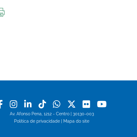
IMPRIMIR
ESTA
PÁGINA
Facebook
Instagram
Linkedin
Tiktok
Whatsapp
X
Flickr
Youtu
Av. Afonso Pena, 1212 - Centro | 30130-003
Política de privacidade
|
Mapa do site