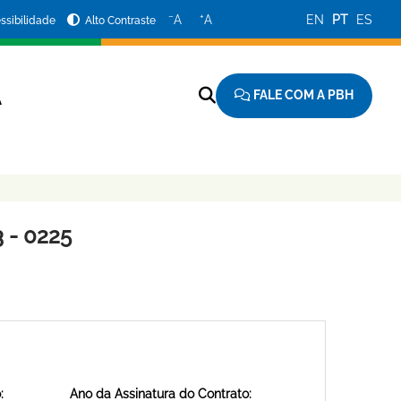
−
+
A
A
EN
PT
ES
ssibilidade
Alto Contraste
FALE COM A PBH
A
 - 0225
:
Ano da Assinatura do Contrato: