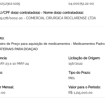
023.2302.0225
04.000751.22-00
/CPF do(a) contratado(a) - Nome do(a) contratado(a):
729.178/0002-20 - COMERCIAL CIRURGICA RIOCLARENSE LTDA
to:
stro de Preço para aquisição de medicamentos - Medicamentos Padroni
ATERIAIS PARA DOAÇAO
ncia:
Licitação de Origem:
AY-23 a 10-MAY-24
156/2022
o:
Tipo do Prazo:
Mês
r Mensal:
Valor para o Período:
0.00
R$ 1,215,000.00