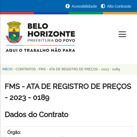
Pular
Portal
Acessibilidade
Alto Contraste
para
da
o
conteúdo
Prefeitura
O
principal
de
Belo
Horizonte
INÍCIO
-
CONTRATOS
-
FMS - ATA DE REGISTRO DE PREÇOS - 2023 - 0189
Trilha
de
FMS - ATA DE REGISTRO DE PREÇOS
navegação
- 2023 - 0189
Dados do Contrato
Órgão: