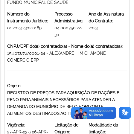
FUNDO MUNICIPAL DE SAÚDE
Número do
Processo
Ano da Assinatura
Instrumento Jurídico:
Administrativo:
do Contrato:
01.2023.2302.0189
04.000750.22-
2023
30
CNPJ/CPF do(a) contratado(a) - Nome do(a) contratado(a):
15.407.876/0001-24 - ALEXANDRE H M CHAMONE
COMERCIO EPP
Objeto:
REGISTRO DE PREÇOS PARA AQUISIÇÃO DE RAÇÕES E
FENO PARA ANIMAIS NECESSÁRIOS PARA ATENDER A
DEMANDA DO MUNICÍPIO DE BELO HORIZONTE.
ALIMENTOS DESTINADOS AO TRATO DE ANIMAIS
Vigência:
Licitação de
Modalidade da
27-APR-23 a 26-APR-
Origem:
licitação: