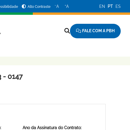
−
+
A
A
EN
PT
ES
ssibilidade
Alto Contraste
FALE COM A PBH
A
 - 0147
:
Ano da Assinatura do Contrato: