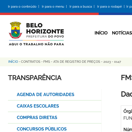
Pular
Ir para o conteúdo |
Ir para o menu |
Ir para a busca |
Ir para o rodapé |
Ir 
para
o
conteúdo
principal
INÍCIO
NOTÍCIAS
INÍCIO
-
CONTRATOS
-
FMS - ATA DE REGISTRO DE PREÇOS - 2023 - 0147
Trilha
de
FMS
TRANSPARÊNCIA
navegação
Dad
AGENDA DE AUTORIDADES
CAIXAS ESCOLARES
Órg
COMPRAS DIRETAS
FUN
CONCURSOS PÚBLICOS
Núme