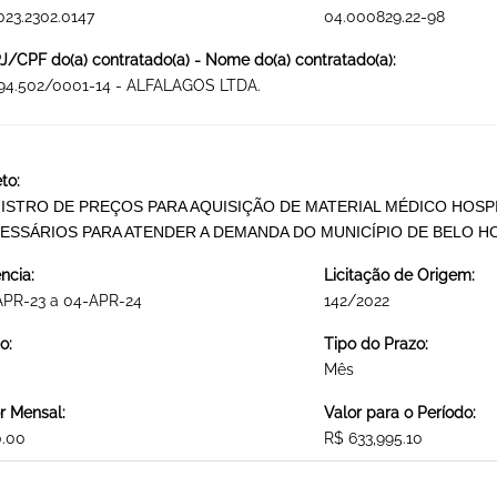
023.2302.0147
04.000829.22-98
/CPF do(a) contratado(a) - Nome do(a) contratado(a):
194.502/0001-14 - ALFALAGOS LTDA.
to:
ISTRO DE PREÇOS PARA AQUISIÇÃO DE MATERIAL MÉDICO HOSPIT
ESSÁRIOS PARA ATENDER A DEMANDA DO MUNICÍPIO DE BELO H
ncia:
Licitação de Origem:
APR-23 a 04-APR-24
142/2022
o:
Tipo do Prazo:
Mês
r Mensal:
Valor para o Período:
0.00
R$ 633,995.10