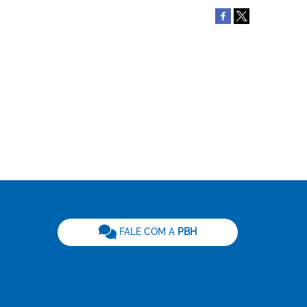
be
FALE COM A
PBH