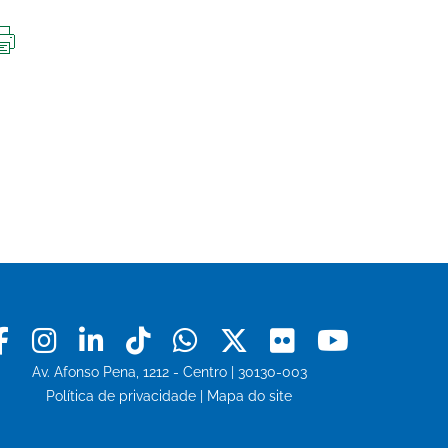
IMPRIMIR
ESTA
PÁGINA
Facebook
Instagram
Linkedin
Tiktok
Whatsapp
X
Flickr
Youtu
Av. Afonso Pena, 1212 - Centro | 30130-003
Política de privacidade
|
Mapa do site