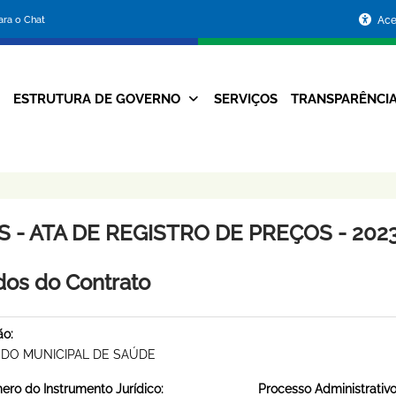
Portal
para o Chat
Ace
da
Prefeitura
ESTRUTURA DE GOVERNO
SERVIÇOS
TRANSPARÊNCI
Navegação
de
Principal
Belo
Horizonte
 - ATA DE REGISTRO DE PREÇOS - 2023
os do Contrato
ão:
DO MUNICIPAL DE SAÚDE
ro do Instrumento Jurídico:
Processo Administrativo