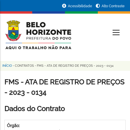
Pular
Portal
Acessibilidade
Alto Contraste
para
da
o
conteúdo
Prefeitura
O
principal
de
Belo
Horizonte
INÍCIO
-
CONTRATOS
-
FMS - ATA DE REGISTRO DE PREÇOS - 2023 - 0134
Trilha
de
FMS - ATA DE REGISTRO DE PREÇOS
navegação
- 2023 - 0134
Dados do Contrato
Órgão: