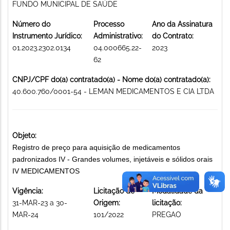
FUNDO MUNICIPAL DE SAÚDE
Número do
Processo
Ano da Assinatura
Instrumento Jurídico:
Administrativo:
do Contrato:
01.2023.2302.0134
04.000665.22-
2023
62
CNPJ/CPF do(a) contratado(a) - Nome do(a) contratado(a):
40.600.760/0001-54 - LEMAN MEDICAMENTOS E CIA LTDA
Objeto:
Registro de preço para aquisição de medicamentos
padronizados IV - Grandes volumes, injetáveis e sólidos orais
IV MEDICAMENTOS
Vigência:
Licitação de
Modalidade da
31-MAR-23 a 30-
Origem:
licitação:
MAR-24
101/2022
PREGAO