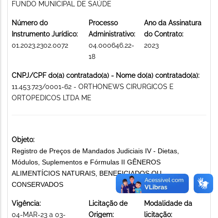
FUNDO MUNICIPAL DE SAÚDE
Número do
Processo
Ano da Assinatura
Instrumento Jurídico:
Administrativo:
do Contrato:
01.2023.2302.0072
04.000646.22-
2023
18
CNPJ/CPF do(a) contratado(a) - Nome do(a) contratado(a):
11.453.723/0001-62 - ORTHONEWS CIRURGICOS E
ORTOPEDICOS LTDA ME
Objeto:
Registro de Preços de Mandados Judiciais IV - Dietas,
Módulos, Suplementos e Fórmulas II GÊNEROS
ALIMENTÍCIOS NATURAIS, BENEFICIADOS OU
CONSERVADOS
Vigência:
Licitação de
Modalidade da
04-MAR-23 a 03-
Origem:
licitação: