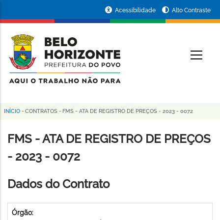
Pular
Portal
Acessibilidade
Alto Contraste
para
da
o
conteúdo
Prefeitura
O
principal
de
Belo
Horizonte
INÍCIO
-
CONTRATOS
-
FMS - ATA DE REGISTRO DE PREÇOS - 2023 - 0072
Trilha
de
FMS - ATA DE REGISTRO DE PREÇOS
navegação
- 2023 - 0072
Dados do Contrato
Órgão: