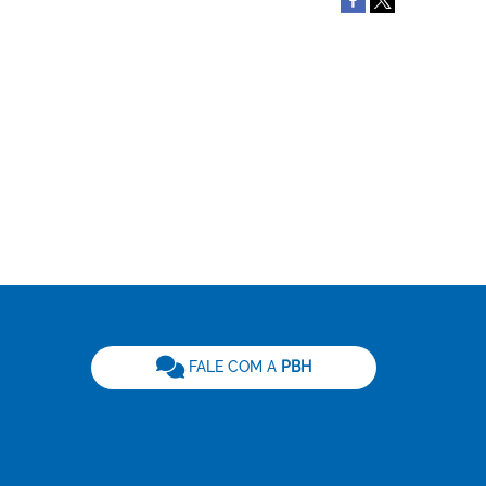
be
FALE COM A
PBH