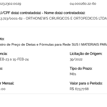
023.2302.0029
04.000260.22-60
/CPF do(a) contratado(a) - Nome do(a) contratado(a):
453.723/0001-62 - ORTHONEWS CIRURGICOS E ORTOPEDICOS LTDA
to:
stro de Preço de Dietas e Fórmulas para Rede SUS I MATERIAIS P
ncia:
Licitação de Origem:
EB-23 a 15-FEB-24
39/2022
o:
Tipo do Prazo:
Mês
r Mensal:
Valor para o Período:
0.00
R$ 67,577.68