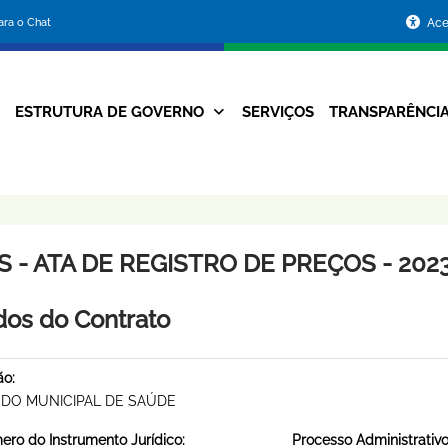
Portal
para o Chat
Ace
da
Prefeitura
ESTRUTURA DE GOVERNO
SERVIÇOS
TRANSPARÊNCI
Navegação
de
Principal
Belo
Horizonte
 - ATA DE REGISTRO DE PREÇOS - 2023
os do Contrato
ão:
DO MUNICIPAL DE SAÚDE
ro do Instrumento Jurídico:
Processo Administrativo