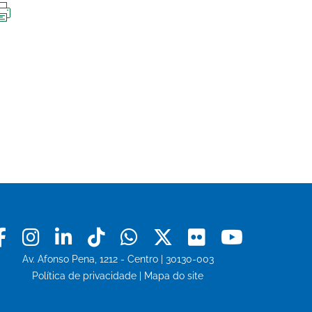
IMPRIMIR
ESTA
PÁGINA
Facebook
Instagram
Linkedin
Tiktok
Whatsapp
X
Flickr
Youtu
Av. Afonso Pena, 1212 - Centro | 30130-003
Política de privacidade
|
Mapa do site