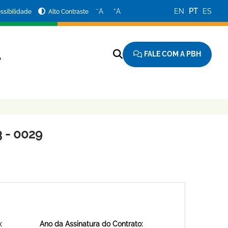
−
+
A
A
EN
PT
ES
ssibilidade
Alto Contraste
FALE COM A PBH
A
 - 0029
:
Ano da Assinatura do Contrato: