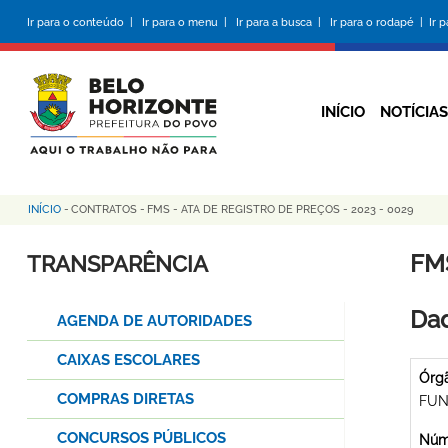
Pular
Ir para o conteúdo |
Ir para o menu |
Ir para a busca |
Ir para o rodapé |
Ir 
para
o
conteúdo
principal
INÍCIO
NOTÍCIAS
INÍCIO
-
CONTRATOS
-
FMS - ATA DE REGISTRO DE PREÇOS - 2023 - 0029
Trilha
de
FMS
TRANSPARÊNCIA
navegação
Dad
AGENDA DE AUTORIDADES
CAIXAS ESCOLARES
Órg
COMPRAS DIRETAS
FUN
CONCURSOS PÚBLICOS
Núme