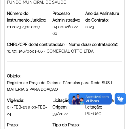
FUNDO MUNICIPAL DE SAÚDE
Número do
Processo
Ano da Assinatura
Instrumento Jurídico:
Administrativo:
do Contrato:
01.2023.2302.0017
04.000260.22-
2023
60
CNPJ/CPF do(a) contratado(a) - Nome do(a) contratado(a):
31.374.156/0001-66 - COMERCIAL OTTO LTDA
Objeto:
Registro de Preço de Dietas e Fórmulas para Rede SUS I
MATERIAIS PARA DOAÇAO
Vigência:
Licitação de
Modalidade da
04-FEB-23 a 03-FEB-
Origem:
licitação:
24
39/2022
PREGAO
Prazo:
Tipo do Prazo: