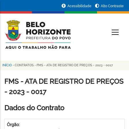
Pular
Portal
Acessibilidade
Alto Contraste
para
da
o
conteúdo
Prefeitura
O
principal
de
Belo
Horizonte
INÍCIO
-
CONTRATOS
-
FMS - ATA DE REGISTRO DE PREÇOS - 2023 - 0017
Trilha
de
FMS - ATA DE REGISTRO DE PREÇOS
navegação
- 2023 - 0017
Dados do Contrato
Órgão: