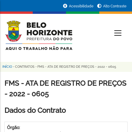
Pular
Portal
Acessibilidade
Alto Contraste
para
da
o
conteúdo
Prefeitura
O
principal
de
Belo
Horizonte
INÍCIO
-
CONTRATOS
-
FMS - ATA DE REGISTRO DE PREÇOS - 2022 - 0605
Trilha
de
FMS - ATA DE REGISTRO DE PREÇOS
navegação
- 2022 - 0605
Dados do Contrato
Órgão: