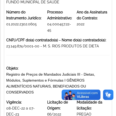
FUNDO MUNICIPAL DE SAÚDE
Número do
Processo
Ano da Assinatura
Instrumento Jurídico:
Administrativo:
do Contrato:
01.2022.2302.0605
04.000457.22-
2022
45
CNPJ/CPF do(a) contratado(a) - Nome do(a) contratado(a):
23.149.874/0001-00 - M. S. RIOS PRODUTOS DE DIETA
Objeto:
Registro de Preços de Mandados Judiciais III - Dietas,
Módulos, Suplementos e Fórmulas I GÊNEROS
ALIMENTÍCIOS NATURAIS, BENEFICIADOS OU
CONSERVADOS
Vigência:
Licitação de
Modalidade da
08-DEC-22 a 07-
Origem:
licitação:
DEC-23
66/2022
PREGAO