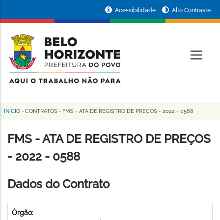
Pular
Portal
Acessibilidade
Alto Contraste
para
da
o
conteúdo
Prefeitura
O
principal
de
Belo
Horizonte
INÍCIO
-
CONTRATOS
-
FMS - ATA DE REGISTRO DE PREÇOS - 2022 - 0588
Trilha
de
FMS - ATA DE REGISTRO DE PREÇOS
navegação
- 2022 - 0588
Dados do Contrato
Órgão: