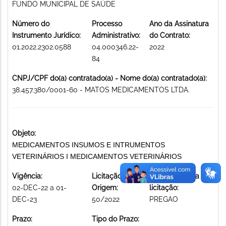
FUNDO MUNICIPAL DE SAÚDE
Número do
Processo
Ano da Assinatura
Instrumento Jurídico:
Administrativo:
do Contrato:
01.2022.2302.0588
04.000346.22-
2022
84
CNPJ/CPF do(a) contratado(a) - Nome do(a) contratado(a):
38.457.380/0001-60 - MATOS MEDICAMENTOS LTDA.
Objeto:
MEDICAMENTOS INSUMOS E INTRUMENTOS
VETERINÁRIOS I MEDICAMENTOS VETERINÁRIOS
Vigência:
Licitação de
Modalidade da
02-DEC-22 a 01-
Origem:
licitação:
DEC-23
50/2022
PREGAO
Prazo:
Tipo do Prazo: