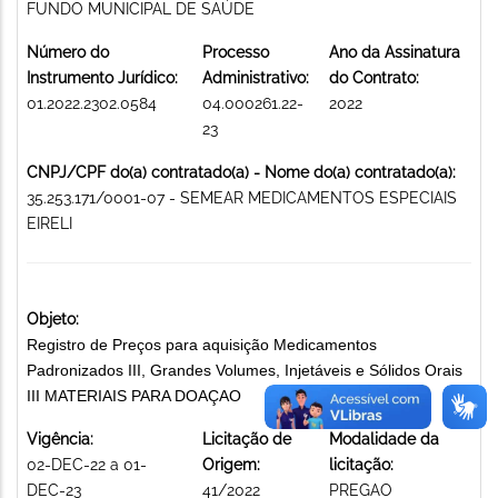
FUNDO MUNICIPAL DE SAÚDE
Número do
Processo
Ano da Assinatura
Instrumento Jurídico:
Administrativo:
do Contrato:
01.2022.2302.0584
04.000261.22-
2022
23
CNPJ/CPF do(a) contratado(a) - Nome do(a) contratado(a):
35.253.171/0001-07 - SEMEAR MEDICAMENTOS ESPECIAIS
EIRELI
Objeto:
Registro de Preços para aquisição Medicamentos
Padronizados III, Grandes Volumes, Injetáveis e Sólidos Orais
III MATERIAIS PARA DOAÇAO
Vigência:
Licitação de
Modalidade da
02-DEC-22 a 01-
Origem:
licitação:
DEC-23
41/2022
PREGAO