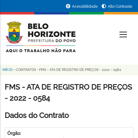
Pular
Portal
Acessibilidade
Alto Contraste
para
da
o
conteúdo
Prefeitura
O
principal
de
Belo
Horizonte
INÍCIO
-
CONTRATOS
-
FMS - ATA DE REGISTRO DE PREÇOS - 2022 - 0584
Trilha
de
FMS - ATA DE REGISTRO DE PREÇOS
navegação
- 2022 - 0584
Dados do Contrato
Órgão: