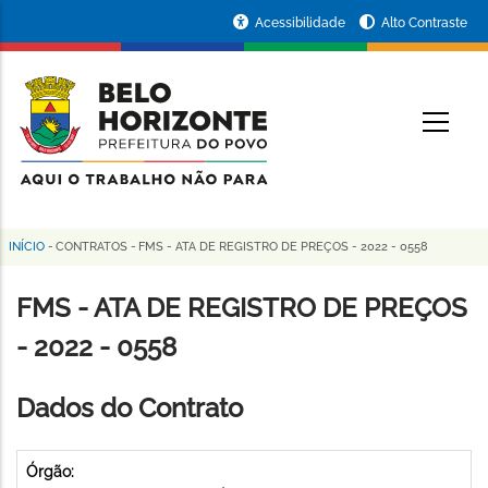
Pular
Portal
Acessibilidade
Alto Contraste
para
da
o
conteúdo
Prefeitura
O
principal
de
Belo
Horizonte
INÍCIO
-
CONTRATOS
-
FMS - ATA DE REGISTRO DE PREÇOS - 2022 - 0558
Trilha
de
FMS - ATA DE REGISTRO DE PREÇOS
navegação
- 2022 - 0558
Dados do Contrato
Órgão: