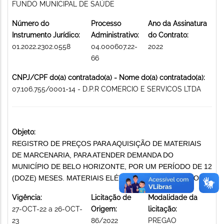
FUNDO MUNICIPAL DE SAÚDE
Número do
Processo
Ano da Assinatura
Instrumento Jurídico:
Administrativo:
do Contrato:
01.2022.2302.0558
04.000607.22-
2022
66
CNPJ/CPF do(a) contratado(a) - Nome do(a) contratado(a):
07.106.755/0001-14 - D.P.R COMERCIO E SERVICOS LTDA
Objeto:
REGISTRO DE PREÇOS PARA AQUISIÇÃO DE MATERIAIS
DE MARCENARIA, PARA ATENDER DEMANDA DO
MUNICÍPIO DE BELO HORIZONTE, POR UM PERÍODO DE 12
(DOZE) MESES. MATERIAIS ELÉTRICOS E ELETRÔNICOS
Vigência:
Licitação de
Modalidade da
27-OCT-22 a 26-OCT-
Origem:
licitação:
23
86/2022
PREGAO