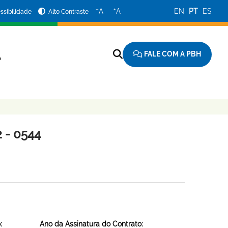
−
+
A
A
EN
PT
ES
ssibilidade
Alto Contraste
FALE COM A PBH
A
 - 0544
:
Ano da Assinatura do Contrato: