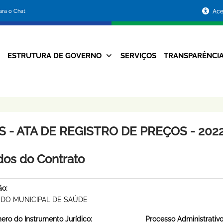
Portal
para o Chat
Ace
da
Prefeitura
ESTRUTURA DE GOVERNO
SERVIÇOS
TRANSPARÊNCI
Navegação
de
Principal
Belo
Horizonte
 - ATA DE REGISTRO DE PREÇOS - 2022
os do Contrato
ão:
DO MUNICIPAL DE SAÚDE
ro do Instrumento Jurídico:
Processo Administrativo