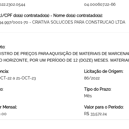
022.2302.0544
04.000607.22-66
/CPF do(a) contratado(a) - Nome do(a) contratado(a):
994.997/0001-70 - CRIATIVA SOLUCOES PARA CONSTRUCAO LTDA
to:
ISTRO DE PREÇOS PARA AQUISIÇÃO DE MATERIAIS DE MARCENAR
O HORIZONTE, POR UM PERÍODO DE 12 (DOZE) MESES. MATERIA
ncia:
Licitação de Origem:
CT-22 a 21-OCT-23
86/2022
o:
Tipo do Prazo:
Mês
r Mensal:
Valor para o Período:
0.00
R$ 33,572.24