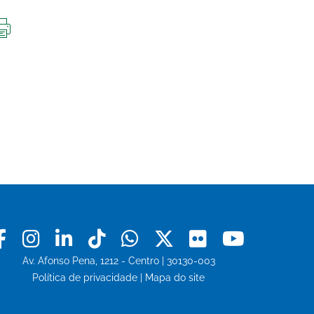
IMPRIMIR
ESTA
PÁGINA
Facebook
Instagram
Linkedin
Tiktok
Whatsapp
X
Flickr
Youtu
Av. Afonso Pena, 1212 - Centro | 30130-003
Política de privacidade
|
Mapa do site