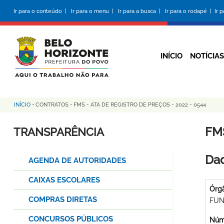
Pular
Ir para o conteúdo |
Ir para o menu |
Ir para a busca |
Ir para o rodapé |
Ir 
para
o
conteúdo
principal
INÍCIO
NOTÍCIAS
INÍCIO
-
CONTRATOS
-
FMS - ATA DE REGISTRO DE PREÇOS - 2022 - 0544
Trilha
de
FMS
TRANSPARÊNCIA
navegação
Dad
AGENDA DE AUTORIDADES
CAIXAS ESCOLARES
Órg
COMPRAS DIRETAS
FUN
CONCURSOS PÚBLICOS
Núme