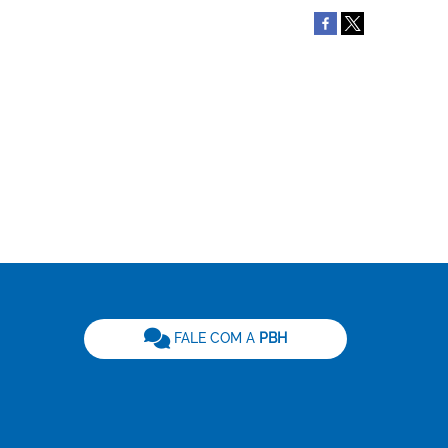
be
FALE COM A
PBH