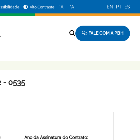
−
+
A
A
EN
PT
ES
ssibilidade
Alto Contraste
FALE COM A PBH
A
 - 0535
:
Ano da Assinatura do Contrato: