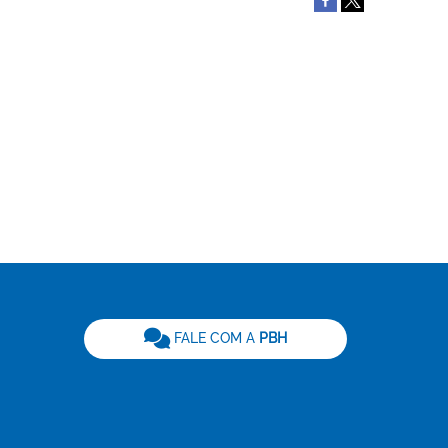
be
FALE COM A
PBH