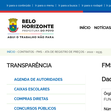
Pular
Ir para o conteúdo |
Ir para o menu |
Ir para a busca |
Ir para o rodapé |
Ir 
para
o
conteúdo
principal
INÍCIO
NOTÍCIAS
INÍCIO
-
CONTRATOS
-
FMS - ATA DE REGISTRO DE PREÇOS - 2022 - 0535
Trilha
de
FMS
TRANSPARÊNCIA
navegação
Dad
AGENDA DE AUTORIDADES
CAIXAS ESCOLARES
Órg
COMPRAS DIRETAS
FUN
CONCURSOS PÚBLICOS
Núme