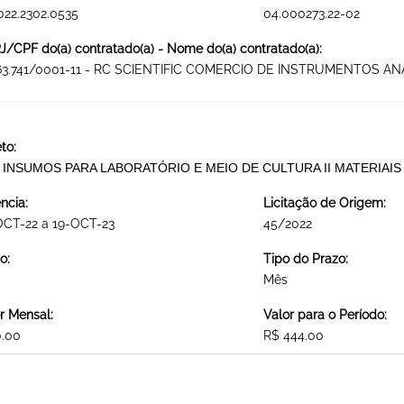
022.2302.0535
04.000273.22-02
/CPF do(a) contratado(a) - Nome do(a) contratado(a):
263.741/0001-11 - RC SCIENTIFIC COMERCIO DE INSTRUMENTOS AN
to:
- INSUMOS PARA LABORATÓRIO E MEIO DE CULTURA II MATERIAI
ncia:
Licitação de Origem:
OCT-22 a 19-OCT-23
45/2022
o:
Tipo do Prazo:
Mês
r Mensal:
Valor para o Período:
0.00
R$ 444.00