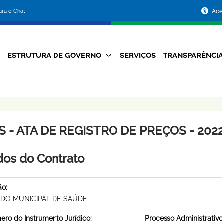
Portal
para o Chat
Ace
da
Prefeitura
ESTRUTURA DE GOVERNO
SERVIÇOS
TRANSPARÊNCI
Navegação
de
Principal
Belo
Horizonte
 - ATA DE REGISTRO DE PREÇOS - 2022
os do Contrato
ão:
DO MUNICIPAL DE SAÚDE
ro do Instrumento Jurídico:
Processo Administrativo