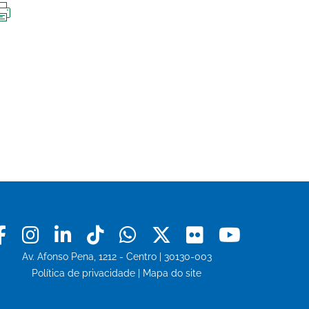
IMPRIMIR
ESTA
PÁGINA
Facebook
Instagram
Linkedin
Tiktok
Whatsapp
X
Flickr
Youtu
Av. Afonso Pena, 1212 - Centro | 30130-003
Política de privacidade
|
Mapa do site