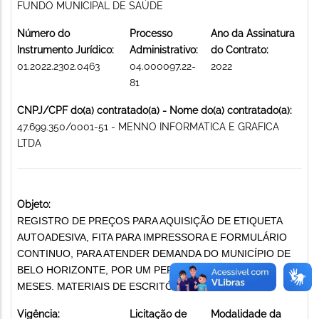
FUNDO MUNICIPAL DE SAÚDE
Número do
Processo
Ano da Assinatura
Instrumento Jurídico:
Administrativo:
do Contrato:
01.2022.2302.0463
04.000097.22-
2022
81
CNPJ/CPF do(a) contratado(a) - Nome do(a) contratado(a):
47.699.350/0001-51 - MENNO INFORMATICA E GRAFICA
LTDA
Objeto:
REGISTRO DE PREÇOS PARA AQUISIÇÃO DE ETIQUETA
AUTOADESIVA, FITA PARA IMPRESSORA E FORMULÁRIO
CONTINUO, PARA ATENDER DEMANDA DO MUNICÍPIO DE
BELO HORIZONTE, POR UM PERÍODO DE 12 (DOZE)
MESES. MATERIAIS DE ESCRITÓRIO
Vigência:
Licitação de
Modalidade da