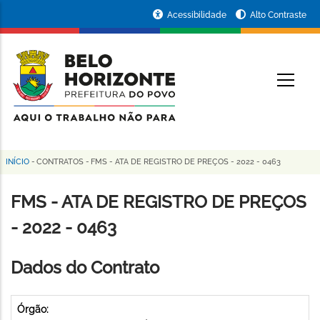
Pular
Portal
Acessibilidade
Alto Contraste
para
da
o
conteúdo
Prefeitura
O
principal
de
Belo
Horizonte
INÍCIO
-
CONTRATOS
-
FMS - ATA DE REGISTRO DE PREÇOS - 2022 - 0463
Trilha
de
FMS - ATA DE REGISTRO DE PREÇOS
navegação
- 2022 - 0463
Dados do Contrato
Órgão: