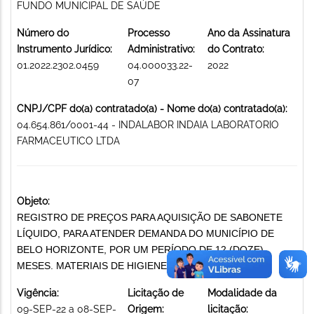
FUNDO MUNICIPAL DE SAÚDE
Número do
Processo
Ano da Assinatura
Instrumento Jurídico:
Administrativo:
do Contrato:
01.2022.2302.0459
04.000033.22-
2022
07
CNPJ/CPF do(a) contratado(a) - Nome do(a) contratado(a):
04.654.861/0001-44 - INDALABOR INDAIA LABORATORIO
FARMACEUTICO LTDA
Objeto:
REGISTRO DE PREÇOS PARA AQUISIÇÃO DE SABONETE
LÍQUIDO, PARA ATENDER DEMANDA DO MUNICÍPIO DE
BELO HORIZONTE, POR UM PERÍODO DE 12 (DOZE)
MESES. MATERIAIS DE HIGIENE E LIMPEZA
Vigência:
Licitação de
Modalidade da
09-SEP-22 a 08-SEP-
Origem:
licitação: