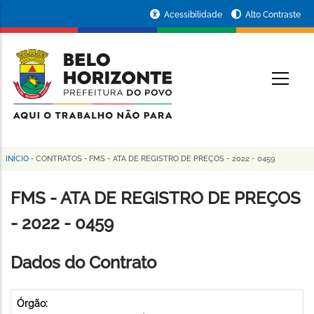
Pular
Portal
Acessibilidade
Alto Contraste
para
da
o
conteúdo
Prefeitura
O
principal
de
Belo
Horizonte
INÍCIO
-
CONTRATOS
-
FMS - ATA DE REGISTRO DE PREÇOS - 2022 - 0459
Trilha
de
FMS - ATA DE REGISTRO DE PREÇOS
navegação
- 2022 - 0459
Dados do Contrato
Órgão: