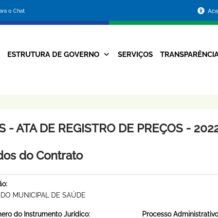
Portal
para o Chat
Ace
da
Prefeitura
ESTRUTURA DE GOVERNO
SERVIÇOS
TRANSPARÊNCI
Navegação
de
Principal
Belo
Horizonte
 - ATA DE REGISTRO DE PREÇOS - 2022
os do Contrato
ão:
DO MUNICIPAL DE SAÚDE
ro do Instrumento Jurídico:
Processo Administrativo