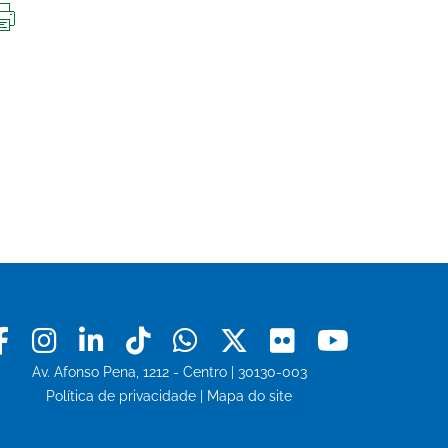
IMPRIMIR
ESTA
PÁGINA
Facebook
Instagram
Linkedin
Tiktok
Whatsapp
X
Flickr
Youtu
Av. Afonso Pena, 1212 - Centro | 30130-003
Política de privacidade
|
Mapa do site