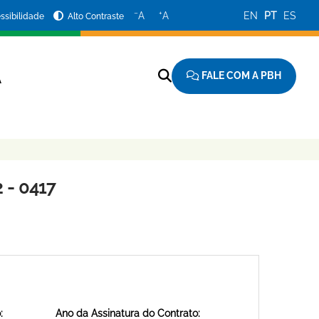
−
+
A
A
EN
PT
ES
ssibilidade
Alto Contraste
FALE COM A PBH
A
 - 0417
:
Ano da Assinatura do Contrato: