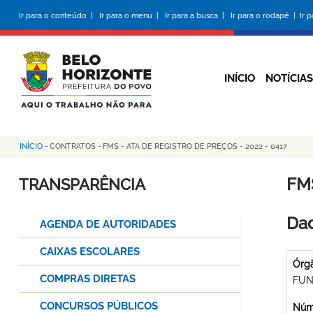
Pular
Ir para o conteúdo |
Ir para o menu |
Ir para a busca |
Ir para o rodapé |
Ir 
para
o
conteúdo
principal
INÍCIO
NOTÍCIAS
INÍCIO
-
CONTRATOS
-
FMS - ATA DE REGISTRO DE PREÇOS - 2022 - 0417
Trilha
de
FMS
TRANSPARÊNCIA
navegação
Dad
AGENDA DE AUTORIDADES
CAIXAS ESCOLARES
Órg
COMPRAS DIRETAS
FUN
CONCURSOS PÚBLICOS
Núme