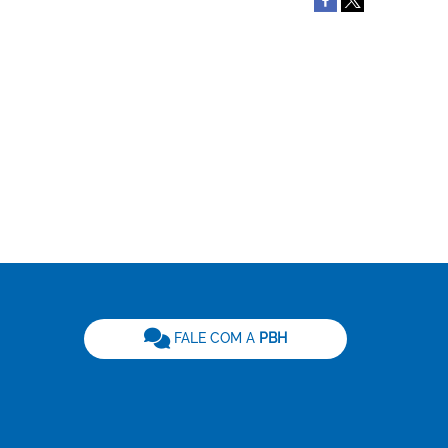
be
FALE COM A
PBH